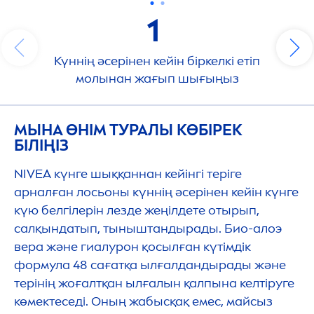
1
Күннің әсерінен кейін біркелкі етіп
молынан жағып шығыңыз
МЫНА ӨНІМ ТУРАЛЫ КӨБІРЕК
БІЛІҢІЗ
NIVEA
күнге шыққаннан кейінгі теріге
арналған лосьоны күннің әсерінен кейін күнге
күю белгілерін лезде жеңілдете отырып,
салқындатып, тыныштандырады. Био-алоэ
вера және гиалурон қосылған күтімдік
формула 48 сағатқа ылғалдандырады және
терінің жоғалтқан ылғалын қалпына келтіруге
көмектеседі. Оның жабысқақ емес, майсыз