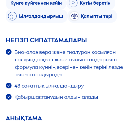
Күнге күйгеннен кейін
Күтім беретін
Ылғалдандырғыш
Қалыпты тері
НЕГІЗГІ СИПАТТАМАЛАРЫ
Био-алоэ вера және гиалурон қосылған
салқындатқыш және тыныштандырғыш
формула күннің әсерінен кейін теріні лезде
тыныштандырады.
48 сағаттық ылғалдандыру
Қабыршақтанудың алдын алады
АНЫҚТАМА