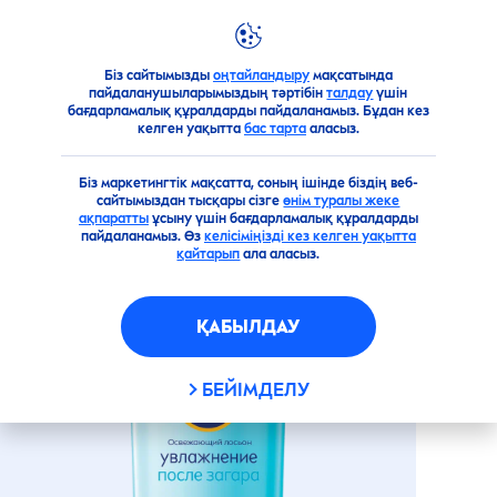
Біз сайтымызды
оңтайландыру
мақсатында
Өнімдерге шолу
Күннен қорғау
Күннен қорғайтын қ
пайдаланушыларымыздың тәртібін
талдау
үшін
бағдарламалық құралдарды пайдаланамыз. Бұдан кез
"КҮНГЕ КҮЙГЕННЕН КЕЙІНГІ
келген уақытта
бас тарта
аласыз.
ЫЛҒАЛДАНДЫРУ"
СЕРГІТКІШ ЛОСЬОНЫ
Біз маркетингтік мақсатта, соның ішінде біздің веб-
сайтымыздан тысқары сізге
өнім туралы жеке
ақпаратты
ұсыну үшін бағдарламалық құралдарды
пайдаланамыз. Өз
келісіміңізді кез келген уақытта
қайтарып
ала аласыз.
ҚАБЫЛДАУ
БЕЙІМДЕЛУ