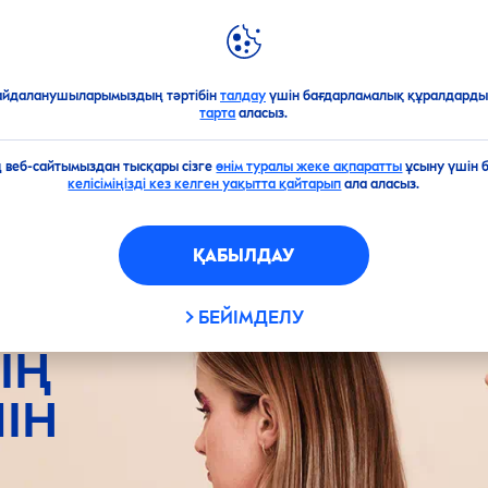
ЖАҢА ӨНІМДЕР
NIVEA
ӘЛЕМІ
айдаланушыларымыздың тәртібін
талдау
үшін бағдарламалық құралдарды 
тарта
аласыз.
ің веб-сайтымыздан тысқары сізге
өнім туралы жеке ақпаратты
ұсыну үшін 
келісіміңізді кез келген уақытта қайтарып
ала аласыз.
ҚАБЫЛДАУ
БЕЙІМДЕЛУ
ІҢ
ІН