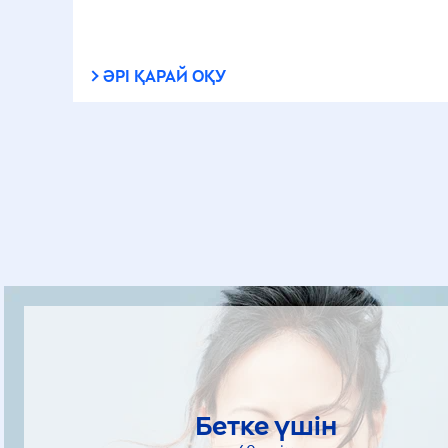
ӘРІ ҚАРАЙ ОҚУ
Бетке үшін