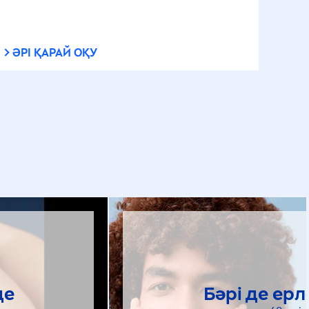
ӘРІ ҚАРАЙ ОҚУ
де
Бәрі де ерл