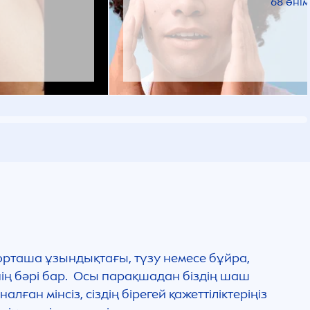
68 өнім
 орташа ұзындықтағы, түзу немесе бұйра,
нің бәрі бар. Осы парақшадан біздің шаш
ған мінсіз, сіздің бірегей қажеттіліктеріңіз