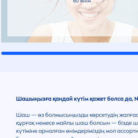
60 өнім
Шашыңызға қандай күтім қажет болса да,
N
Шаш — өз болмысыңызды көрсетудің жалғасы, 
құрғақ немесе майлы шаш болсын — бізде ша
күтіміне арналған өнімдеріміздің мол ассорти