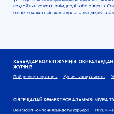
сақтайтын қажетті өнімдерді таба аласыз. 
өзіңізге қажеттісін және қалағаныңызды таб
ХАБАРДАР БОЛЫП ЖҮРІҢІЗ: ОҚИҒАЛАРДАН
ЖҮРІҢІЗ
Пайдалану шарттары
Құпиялылық саясаты
Ж
СІЗГЕ ҚАЛАЙ КӨМЕКТЕСЕ АЛАМЫЗ:
NIVEA
ТУ
Beiersdorf компаниясындағы карьера
NIVEA
-ме