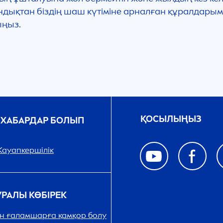
Сондықтан біздің шаш күтіміне арналған құралдары
ыңыз.
ҚОСЫЛЫҢЫЗ
 ХАБАРДАР БОЛЫП
ауапкершілік
РАЛЫ КӨБІРЕК
н ғаламшарға қамқор болу