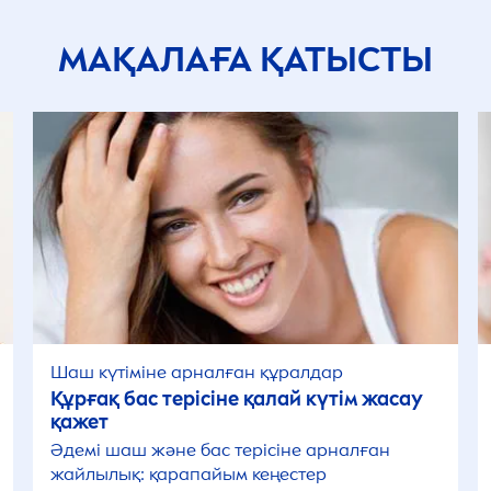
МАҚАЛАҒА ҚАТЫСТЫ
Шаш күтіміне арналған құралдар
Құрғақ бас терісіне қалай күтім жасау
қажет
Әдемі шаш және бас терісіне арналған
жайлылық: қарапайым кеңестер