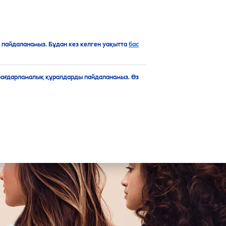
KK
Топ
пайдаланамыз. Бұдан кез келген уақытта
бас
бағдарламалық құралдарды пайдаланамыз. Өз