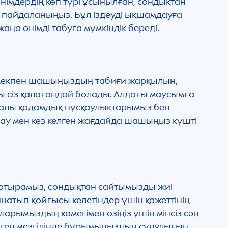
өнімдердің көп түрі ұсынылған, сондықтан
 пайдаланыңыз. Бұл іздеуді ықшамдауға
аңа өнімді табуға мүмкіндік береді.
мекпен шашыңыздың табиғи жарқылын,
ғы сіз қалағандай болады. Алдағы маусымға
 пайдалы қадамдық нұсқаулықтарымыз бен
сау мен кез келген жағдайда шашыңыз күшті
 отырамыз, сондықтан сайтымызды жиі
натып қойғысы келетіндер үшін қажеттінің
арымыздың көмегімен өзіңіз үшін мінсіз сән
лген мезгілінде бұрымыңыздың сұлулығын