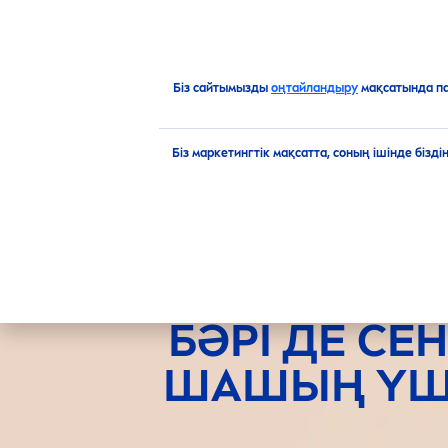
ӨНІМДЕР
ҰСЫНЫСТАР
Өнімдерге шолу
Шаш
Біз сайтымызды
оңтайландыру
мақсатында п
Біз маркетингтік мақсатта, соның ішінде бізд
БӘРІ ДЕ СЕН
ШАШЫҢ ҮШ