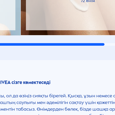
72 өнім
IVEA
сізге көмектеседі
ол да өзіңіз сияқты бірегей. Қысқа, ұзын немесе
штың саулығы мен әдемілігін сақтау үшін қажетті
ментін табасыз. Өнімдерден бөлек, бізде шашқа арнал