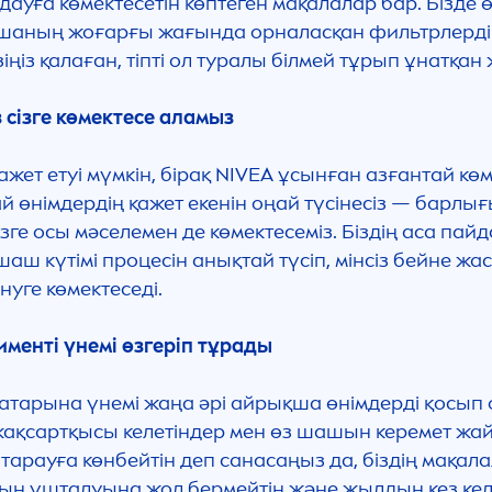
дауға көмектесетін көптеген мақалалар бар. Бізде 
қшаның жоғарғы жағында орналасқан фильтрлерді
з қалаған, тіпті ол туралы білмей тұрып ұнатқан ж
 сізге көмектесе аламыз
жет етуі мүмкін, бірақ
NIVEA
ұсынған азғантай кө
й өнімдердің қажет екенін оңай түсінесіз — барлы
з сізге осы мәселемен де көмектесеміз. Біздің аса
 күтімі процесін анықтай түсіп, мінсіз бейне жа
нуге көмектеседі.
именті үнемі өзгеріп тұрады
тарына үнемі жаңа әрі айрықша өнімдерді қосып
 жақсартқысы келетіндер мен өз шашын керемет жай
рауға көнбейтін деп санасаңыз да, біздің мақалал
ың ұшталуына жол бермейтін және жылдың кез ке