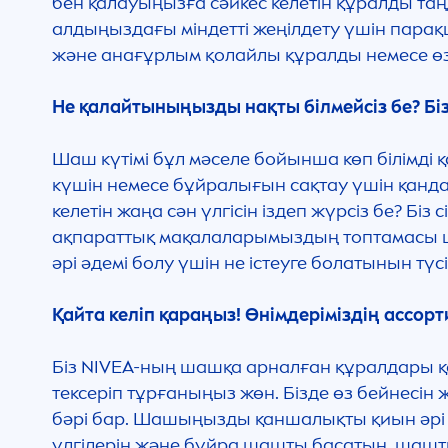
бен қалауыңызға сәйкес келетін құралды таң
алдыңыздағы міндетті жеңілдету үшін пара
және анағұрлым қолайлы құралды немесе өзіңі
Не қалайтыныңызды нақты білмейсіз бе? Біз
Шаш күтімі бұл мәселе бойынша көп білімді қа
күшін немесе бұйралығын сақтау үшін қанда
келетін жаңа сән үлгісін іздеп жүрсіз бе? Бі
ақпараттық мақалаларымыздың топтамасы шаш
әрі әдемі болу үшін не істеуге болатынын түсі
Қайта келіп қараңыз! Өнімдеріміздің ассорт
Біз
NIVEA
-ның шашқа арналған құралдары қа
тексеріп тұрғаныңыз жөн. Бізде өз бейнесін
бәрі бар. Шашыңызды қаншалықты қиын әрі та
үлгілерін және бұйра шашты басатын, шашт