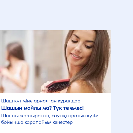
Шаш күтіміне арналған құралдар
Шашың майлы ма? Түк те емес!
Шашты жалтыратып, сауықтыратын күтім
бойынша қарапайым кеңестер