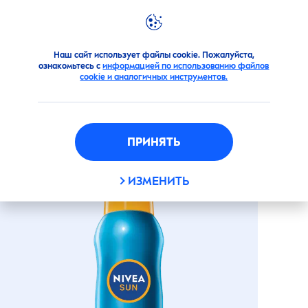
Продукты
Защита от солнца
Солнцезащитные сред
Наш сайт использует файлы cookie. Пожалуйста,
ознакомьтесь с
информацией по использованию файлов
ОСВЕЖАЮЩИЙ
cookie и аналогичных инструментов.
СОЛНЦЕЗАЩИТНЫЙ СПРЕЙ
"ЗАЩИТА И ПРОХЛАДА" СПФ
30
ПРИНЯТЬ
ИЗМЕНИТЬ