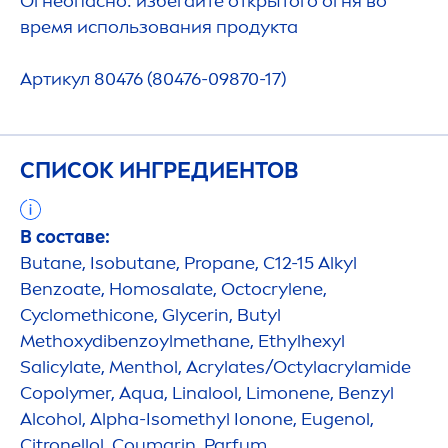
Огнеопасно: избегайте открытого огня во
время использования продукта
Артикул 80476 (80476-09870-17)
СПИСОК ИНГРЕДИЕНТОВ
В составе:
Butane, Isobutane, Propane, C12-15 Alkyl
Benzoate, Homosalate, Octocrylene,
Cyclomethicone, Glycerin, Butyl
Methoxydibenzoylmethane, Ethylhexyl
Salicylate,
Men
thol, Acrylates/Octylacrylamide
Copolymer,
Aqua
, Linalool, Limonene, Benzyl
Alcohol, Alpha-Isomethyl Ionone, Eugenol,
Citronellol, Coumarin, Parfum