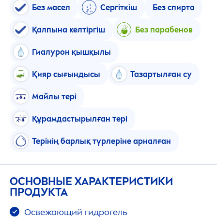
Без масел
Сергіткіш
Без спирта
Қалпына келтіргіш
Без парабенов
Гиалурон қышқылы
Қияр сығындысы
Тазартылған су
Майлы тері
Құрамдастырылған тері
Терінің барлық түрлеріне арналған
ОСНОВНЫЕ ХАРАКТЕРИСТИКИ
ПРОДУКТА
Освежающий гидрогель