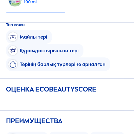
100 ml
Тип кожи
Майлы тері
Құрамдастырылған тері
Терінің барлық түрлеріне арналған
ОЦЕНКА ECO
BEAUTY
SCORE
ПРЕИМУЩЕСТВА