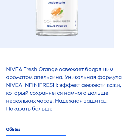
NIVEA
Fresh
Orange освежает бодрящим
ароматом апельсина. Уникальная формула
NIVEA
INFINI
FRESH
: эффект свежести кожи,
который сохраняется намного дольше
нескольких часов. Надежная защита
антиперспиранта на 72 часа и забота о вашей
Показать больше
коже.
Объем