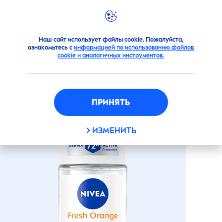
Продукты
Для тела
Дезодоранты
Шариковые ан
Наш сайт использует файлы cookie. Пожалуйста,
ознакомьтесь с
информацией по использованию файлов
АНТИПЕРСПИРАНТ «
FRESH
cookie и аналогичных инструментов.
ORANGE»
ПРИНЯТЬ
ИЗМЕНИТЬ