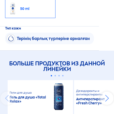
50 ml
Тип кожи
Терінің барлық түрлеріне арналған
БОЛЬШЕ ПРОДУКТОВ ИЗ ДАННОЙ
ЛИНЕЙКИ
Дезодоранты и
Гели для душа
антиперспиранты
Гель для душа «Total
Антиперспирант
Relax»
«
Fresh
Cherry»