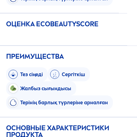
ОЦЕНКА ECO
BEAUTY
SCORE
ПРЕИМУЩЕСТВА
Тез сіңеді
Сергіткіш
Жалбыз сығындысы
Терінің барлық түрлеріне арналған
ОСНОВНЫЕ ХАРАКТЕРИСТИКИ
ПРОДУКТА