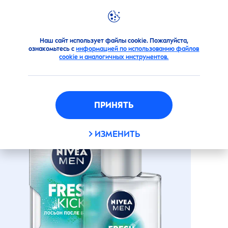
Продукты
Для мужчин
Для бритья
posle-britja
Наш сайт использует файлы cookie. Пожалуйста,
ознакомьтесь с
информацией по использованию файлов
ЛОСЬОН ПОСЛЕ БРИТЬЯ
cookie и аналогичных инструментов.
NIVEA
MEN
FRESH
KICK
ПРИНЯТЬ
ИЗМЕНИТЬ