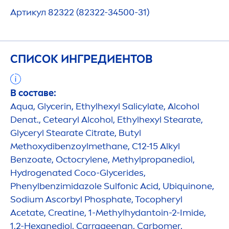
Артикул 82322 (82322-34500-31)
СПИСОК ИНГРЕДИЕНТОВ
В составе:
Aqua
, Glycerin, Ethylhexyl Salicylate, Alcohol
Denat., Cetearyl Alcohol, Ethylhexyl Stearate,
Glyceryl Stearate Citrate, Butyl
Methoxydibenzoylmethane, C12-15 Alkyl
Benzoate, Octocrylene, Methylpropanediol,
Hydro
genated Coco-Glycerides,
Phenylbenzimidazole Sulfonic Acid, Ub
iq
uinone,
Sodium Ascorbyl Phosphate, Tocopheryl
Acetate, Creatine, 1-Methylhydantoin-2-Imide,
1,2-Hexanediol, Carrageenan, Carbomer,