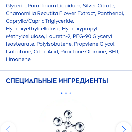
Glycerin, Paraffinum L
iq
uidum, Silver Citrate,
Chamomilla Recutita Flower Extract, Panthenol,
Caprylic/Capric Triglyceride,
Hydro
xyethylcellulose,
Hydro
xypropyl
Methylcellulose, Laureth-2, PEG-90 Glyceryl
Isostearate, Polyisobutene, Propylene Glycol,
Isobutane, Citric Acid, Piroctone Olamine, BHT,
Limonene
СПЕЦИАЛЬНЫЕ ИНГРЕДИЕНТЫ