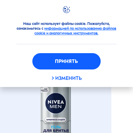
Продукты
Для мужчин
Для бритья
geli
Гель дл
Наш сайт использует файлы cookie. Пожалуйста,
ознакомьтесь с
информацией по использованию файлов
ГЕЛЬ ДЛЯ БРИТЬЯ
cookie и аналогичных инструментов.
СЕРЕБРЯНАЯ ЗАЩИТА
ПРИНЯТЬ
ИЗМЕНИТЬ