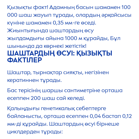
Қызықты факт! Адамның басын шамамен 100
000 шаш жауып тұрады, олардың әрқайсысы
күніне шамамен 0,35 мм-ге өседі.
Жиынтығында шаштардың өсу
жылдамдығы айына 1000 м құрайды, Бұл
шынында да көрнекі жетістік!
ШАШТАРДЫҢ ӨСУІ: ҚЫЗЫҚТЫ
ФАКТІЛЕР
Шаштар, тырнақтар сияқты, негізінен
кератиннен тұрады.
Бас терісінің шаршы сантиметріне орташа
есеппен 200 шаш сай келеді.
Қалыңдығы генетикалық себептерге
байланысты, орташа есеппен 0,04 бастап 0,12
мм-ді құрайды. Шаштардың өсуі бірнеше
циклдерден тұрады: