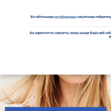
Біз сайтымызды
оңтайландыру
мақсатында пайдалан
Ұсыныстар
Шаш күтімі
Шаштардың өсуін қалай жед
Біз маркетингтік мақсатта, соның ішінде біздің веб-с