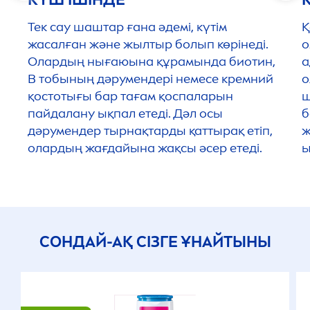
Тек сау шаштар ғана әдемі, күтім
Қ
жасалған және жылтыр болып көрінеді.
о
Олардың нығаюына құрамында биотин,
а
В тобының дәрумендері немесе кремний
о
қостотығы бар тағам қоспаларын
ш
пайдалану ықпал етеді. Дәл осы
б
дәрумендер тырнақтарды қаттырақ етіп,
ж
олардың жағдайына жақсы әсер етеді.
ы
СОНДАЙ-АҚ СІЗГЕ ҰНАЙТЫНЫ