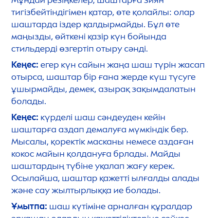
тигізбейтіндігімен қатар, өте қолайлы: олар
шаштарда іздер қалдырмайды. Бұл өте
маңызды, өйткені қазір күн бойында
стильдерді өзгертіп отыру сәнді.
Кеңес:
егер күн сайын жаңа шаш түрін жасап
отырса, шаштар бір ғана жерде күш түсуге
ұшырмайды, демек, азырақ зақымдалатын
болады.
Кеңес:
күрделі шаш сәндеуден кейін
шаштарға аздап демалуға мүмкіндік бер.
Мысалы, қоректік масканы немесе аздаған
кокос майын қолдануға брлады. Майды
шаштардың түбіне уқалап жағу керек.
Осылайша, шаштар қажетті ылғалды алады
және сау жылтырлыққа ие болады.
Ұмытпа:
шаш күтіміне арналған құралдар