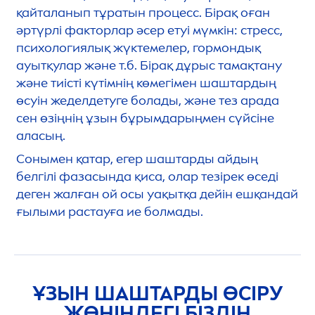
қайталанып тұратын процесс. Бірақ оған
әртүрлі факторлар әсер етуі мүмкін: стресс,
психологиялық жүктемелер, гормондық
ауытқулар және т.б. Бірақ дұрыс тамақтану
және тиісті күтімнің көмегімен шаштардың
өсуін жеделдетуге болады, және тез арада
сен өзіңнің ұзын бұрымдарыңмен сүйсіне
аласың.
Сонымен қатар, егер шаштарды айдың
белгілі фазасында қиса, олар тезірек өседі
деген жалған ой осы уақытқа дейін ешқандай
ғылыми растауға ие болмады.
ҰЗЫН ШАШТАРДЫ ӨСІРУ
ЖӨНІНДЕГІ БІЗДІҢ