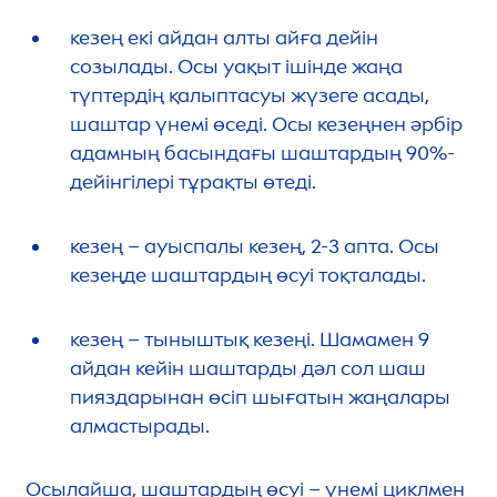
кезең екі айдан алты айға дейін
созылады. Осы уақыт ішінде жаңа
түптердің қалыптасуы жүзеге асады,
шаштар үнемі өседі. Осы кезеңнен әрбір
адамның басындағы шаштардың 90%-
дейінгілері тұрақты өтеді.
кезең – ауыспалы кезең, 2-3 апта. Осы
кезеңде шаштардың өсуі тоқталады.
кезең – тыныштық кезеңі. Шамамен 9
айдан кейін шаштарды дәл сол шаш
пияздарынан өсіп шығатын жаңалары
алмастырады.
Осылайша, шаштардың өсуі – үнемі циклмен