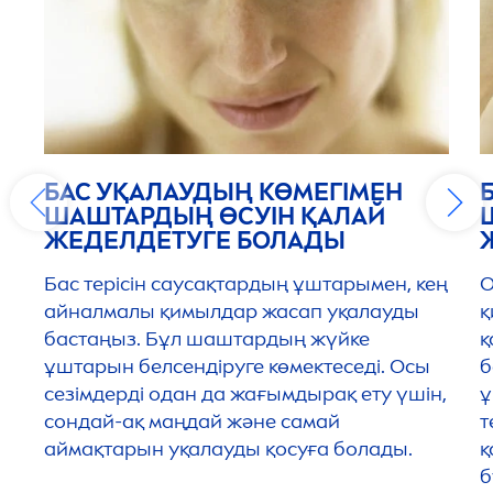
БАС УҚАЛАУДЫҢ КӨМЕГІМЕН
ШАШТАРДЫҢ ӨСУІН ҚАЛАЙ
ЖЕДЕЛДЕТУГЕ БОЛАДЫ
Бас терісін саусақтардың ұштарымен, кең
О
айналмалы қимылдар жасап уқалауды
қ
бастаңыз. Бұл шаштардың жүйке
қ
ұштарын белсендіруге көмектеседі. Осы
б
сезімдерді одан да жағымдырақ ету үшін,
ұ
сондай-ақ маңдай және самай
т
аймақтарын уқалауды қосуға болады.
қ
б