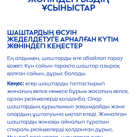
ҰСЫНЫСТАР
ШАШТАРДЫҢ ӨСУІН
ЖЕДЕЛДЕТУГЕ АРНАЛҒАН КҮТІМ
ЖӨНІНДЕГІ КЕҢЕСТЕР
Ең алдымен, шаштарды өте абайлап тарау
қажет. Күн сайын тарақта шаштар азырақ
қалған сайын, дұрыс болады.
Кеңес:
егер шаштарды топтастырып
жинағың келсе немесе бұрым жасағың келсе,
арзан резіңкелерді қолданба. Олар
шаштардың құрылымын зақымдайды және
олардың ұшталуына ықпал етеді. Жиналған
шаштарды жинақы айналып тұратын
спираль резіңкелерді қолданған дұрыс.
Мұндай резіңкелер, шаштарға зиян