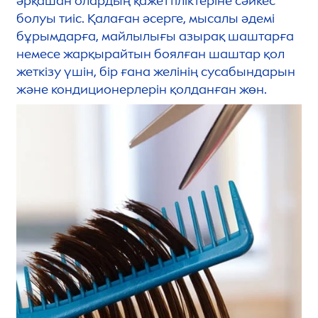
әрқашан олардың қажеттіліктеріне сәйкес
болуы тиіс. Қалаған әсерге, мысалы әдемі
бұрымдарға, майлылығы азырақ шаштарға
немесе жарқырайтын боялған шаштар қол
жеткізу үшін, бір ғана желінің сусабындарын
және кондиционерлерін қолданған жөн.