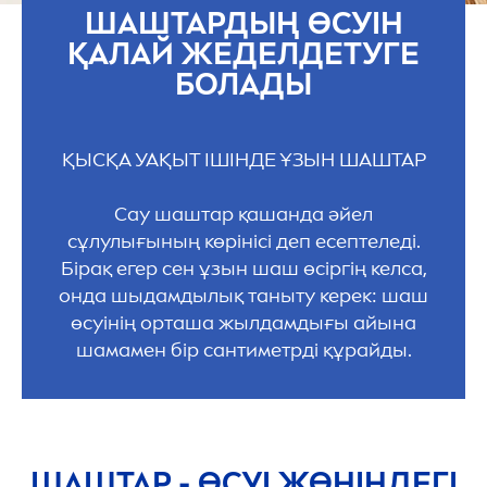
ШАШТАРДЫҢ ӨСУІН
ҚАЛАЙ ЖЕДЕЛДЕТУГЕ
БОЛАДЫ
ҚЫСҚА УАҚЫТ ІШІНДЕ ҰЗЫН ШАШТАР
Сау шаштар қашанда әйел
сұлулығының көрінісі деп есептеледі.
Бірақ егер сен ұзын шаш өсіргің келса,
онда шыдамдылық таныту керек: шаш
өсуінің орташа жылдамдығы айына
шамамен бір сантиметрді құрайды.
ШАШТАР - ӨСУІ ЖӨНІНДЕГІ