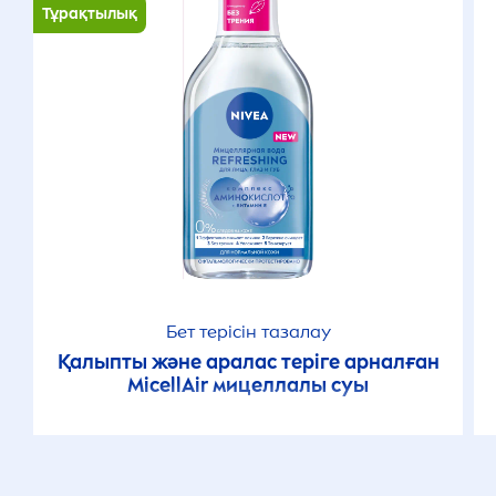
Тұрақтылық
Бет терісін тазалау
Қалыпты және аралас теріге арналған
MicellAir
мицеллалы суы