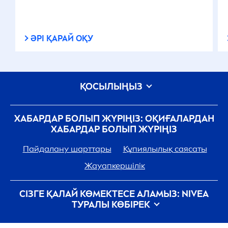
ӘРІ ҚАРАЙ ОҚУ
ҚОСЫЛЫҢЫЗ
ХАБАРДАР БОЛЫП ЖҮРІҢІЗ: ОҚИҒАЛАРДАН
ХАБАРДАР БОЛЫП ЖҮРІҢІЗ
Пайдалану шарттары
Құпиялылық саясаты
Жауапкершілік
СІЗГЕ ҚАЛАЙ КӨМЕКТЕСЕ АЛАМЫЗ:
NIVEA
ТУРАЛЫ КӨБІРЕК
Beiersdorf компаниясындағы карьера