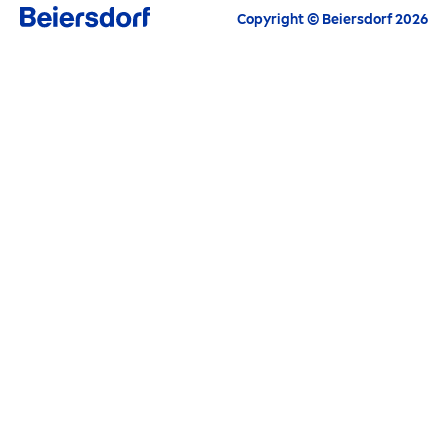
Copyright © Beiersdorf 2026
NIVEA
-мен ғаламшарға қамқор болу
Біз сізге әрқашан қуаныштымыз