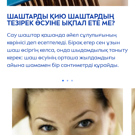
ШАШТАРДЫ ҚИЮ ШАШТАРДЫҢ
ТЕЗІРЕК ӨСУІНЕ ЫҚПАЛ ЕТЕ МЕ?
Сау шаштар қашанда әйел сұлулығының
көрінісі деп есептеледі. Бірақ егер сен ұзын
шаш өсіргің келса, онда шыдамдылық таныту
керек: шаш өсуінің орташа жылдамдығы
айына шамамен бір сантиметрді құрайды.