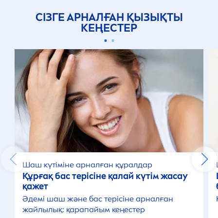
СІЗГЕ АРНАЛҒАН ҚЫЗЫҚТЫ
КЕҢЕСТЕР
Шаш күтіміне арналған құралдар
Құрғақ бас терісіне қалай күтім жасау
қажет
Әдемі шаш және бас терісіне арналған
жайлылық: қарапайым кеңестер