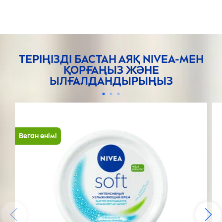
ТЕРІҢІЗДІ БАСТАН АЯҚ
NIVEA
-МЕН
ҚОРҒАҢЫЗ ЖӘНЕ
ЫЛҒАЛДАНДЫРЫҢЫЗ
Веган өнімі