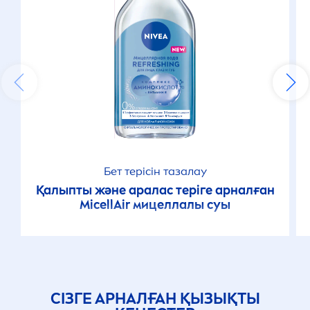
Бет терісін тазалау
Қалыпты және аралас теріге арналған
MicellAir
мицеллалы суы
СІЗГЕ АРНАЛҒАН ҚЫЗЫҚТЫ