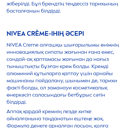
жіберілді. Бұл брендтің теңдессіз тарихының
басталғанын білдірді.
NIVEA
CRÈME-ІНІҢ ӘСЕРІ
NIVEA
Creme
алғашқы шығарылымы өнімнің
инновациялық сипаты жағынан ғана емес,
сондай-ақ қаптамасы жағынан да нағыз
тыныштықты бұзған крем болды. Кремді
алюминий құтыларға қаптау үшін арнайы
машинаны пайдалану, шынымен де, тарихи
факті болды, ол заманауи косметикалық
өнеркәсіп саласындағы бетбұрыс сәтін
білдірді.
Аппақ қардай кремнің лезде хитке
айналғанына таңданатын ештеңе жоқ.
Формула денеге арналған лосьон, қолға