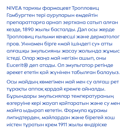
NIVEA
тарихы фармацевт Тропловиц
Гамбургтен тері ауруларын емдейтін
препараттарға арнап зертхана сатып алған
кезде, 1890 жылы басталды. Дәл осы жерде
Тропловиц ғылыми кеңесші және дерматолог
пров. Уннамен бірге «май ішіндегі су» атты
алғашқы эмульсияны жасау жолында жұмыс
істеді. Олар жаңа май негізін ашып, оны
Eucerit® деп атады. Ол эмульгатор ретінде
әрекет ететін қой жүнінен табылған балауыз.
Осы майдың көмегімен май мен су алғаш рет
тұрақты аппақ қардай кремге айналды.
Бұрындары эмульсиялар температураның
өзгеруіне кері жауап қайтаратын және су мен
майға ыдырап кететін. Формула құрамы
липидтерден, майлардан және бірегей хош
иістен тұратын крем 1911 жылы өндіріске