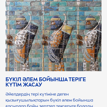
БҮКІЛ ӘЛЕМ БОЙЫНША ТЕРІГЕ
КҮТІМ ЖАСАУ
Әйелдердің тері күтіміне деген
қызығушылықтарын бүкіл әлем бойынша
ғасырлар бойы зерттеп тексеруге болады.