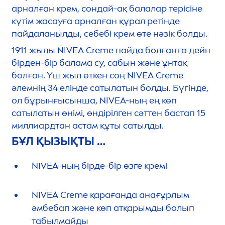
арналған крем, сондай-ақ балалар терісіне
күтім жасауға арналған құрал ретінде
пайдаланылды, себебі крем өте нәзік болды.
1911 жылы
NIVEA
Creme
пайда болғанға дейн
бірден-бір балама су, сабын және ұнтақ
болған. Үш жыл өткен соң
NIVEA
Creme
әлемнің 34 елінде сатылатын болды. Бүгінде,
ол бұрынғысынша,
NIVEA
-ның ең көп
сатылатын өнімі, өндірілген сәттен бастап 15
миллиардтан астам құты сатылды.
БҰЛ ҚЫЗЫҚТЫ …
NIVEA
-ның бірде-бір өзге кремі
NIVEA
Creme
қарағанда анағұрлым
әмбебап және көп атқарымды болып
табылмайды