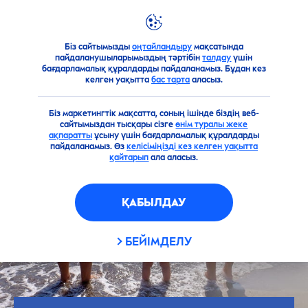
Біз сайтымызды
оңтайландыру
мақсатында
Ұсыныстар
Тері күтімі
Теріге күтім жасау тарихы
пайдаланушыларымыздың тәртібін
талдау
үшін
бағдарламалық құралдарды пайдаланамыз. Бұдан кез
келген уақытта
бас тарта
аласыз.
Біз маркетингтік мақсатта, соның ішінде біздің веб-
сайтымыздан тысқары сізге
өнім туралы жеке
ақпаратты
ұсыну үшін бағдарламалық құралдарды
пайдаланамыз. Өз
келісіміңізді кез келген уақытта
қайтарып
ала аласыз.
ҚАБЫЛДАУ
БЕЙІМДЕЛУ