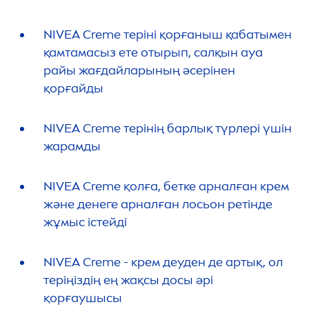
NIVEA
Creme
теріні қорғаныш қабатымен
қамтамасыз ете отырып, салқын ауа
райы жағдайларының әсерінен
қорғайды
NIVEA
Creme
терінің барлық түрлері үшін
жарамды
NIVEA
Creme
қолға, бетке арналған крем
және денеге арналған лосьон ретінде
жұмыс істейді
NIVEA
Creme
- крем деуден де артық, ол
теріңіздің ең жақсы досы әрі
қорғаушысы