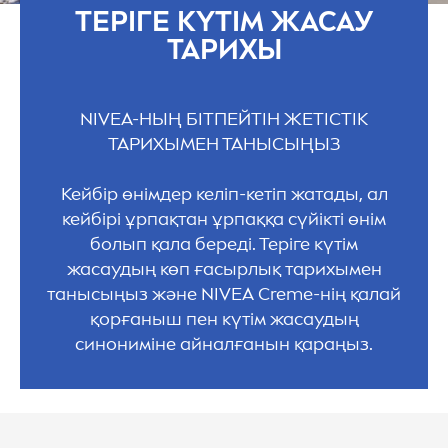
ТЕРІГЕ КҮТІМ ЖАСАУ
ТАРИХЫ
NIVEA
-НЫҢ БІТПЕЙТІН ЖЕТІСТІК
ТАРИХЫМЕН ТАНЫСЫҢЫЗ
Кейбір өнімдер келіп-кетіп жатады, ал
кейбірі ұрпақтан ұрпаққа сүйікті өнім
болып қала береді. Теріге күтім
жасаудың көп ғасырлық тарихымен
танысыңыз және
NIVEA
Creme
-нің қалай
қорғаныш пен күтім жасаудың
синониміне айналғанын қараңыз.