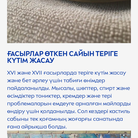
ҒАСЫРЛАР ӨТКЕН САЙЫН ТЕРІГЕ
КҮТІМ ЖАСАУ
XVI және XVII ғасырларда теріге күтім жасау
және бет әрлеу үшін табиғи өнімдер
пайдаланылды. Мысалы, шөптер, спирт және
өсімдіктер тониктер, кремдер және тері
проблемаларын емдеуге арналған майларды
өндіру үшін қолданылды. Сол кездері кастиль
сабыны тек қоғамның жоғарғы санатында
ғана айрықша болды.