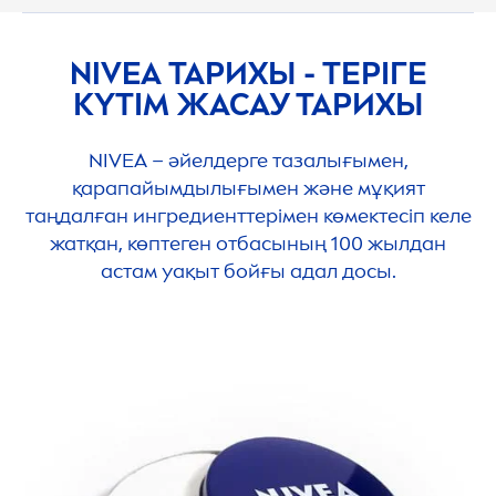
NIVEA
ТАРИХЫ - ТЕРІГЕ
КҮТІМ ЖАСАУ ТАРИХЫ
NIVEA
– әйелдерге тазалығымен,
қарапайымдылығымен және мұқият
таңдалған ингредиенттерімен көмектесіп келе
жатқан, көптеген отбасының 100 жылдан
астам уақыт бойғы адал досы.