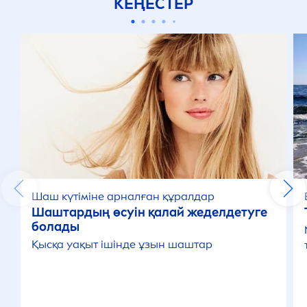
КЕҢЕСТЕР
Шаш күтіміне арналған құралдар
Шаштардың өсуін қалай жеделдетуге
болады
Қысқа уақыт ішінде ұзын шаштар