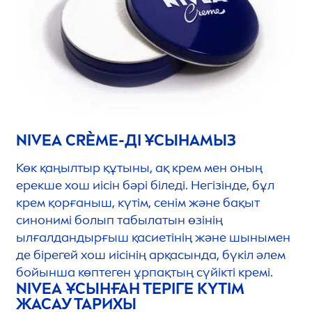
NIVEA
CRÈME-ДІ ҰСЫНАМЫЗ
Көк қаңылтыр құтыны, ақ крем мен оның
ерекше хош иісін бәрі біледі. Негізінде, бұл
крем қорғаныш, күтім, сенім және бақыт
синонимі болып табылатын өзінің
ылғалдандырғыш қасиетінің және шынымен
де бірегей хош иісінің арқасында, бүкіл әлем
бойынша көптеген ұрпақтың сүйікті кремі.
NIVEA
ҰСЫНҒАН ТЕРІГЕ КҮТІМ
ЖАСАУ ТАРИХЫ