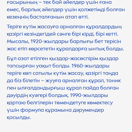
ғасырының – тек бай әйелдер үшін ғана
емес, барлық әйелдер үшін қолжетімді болған
кезеңнің басталғанын атап өтті.
Теріге күтім жасауға арналған құралдардың
қазіргі кезіндегідей сәнге бірі кірді, бірі кетті.
Мысалы, 1920-жылдары барлығы бет терісін
жас етіп көрсететін құралдарға ынтық болды.
Бұл азат етілген қыздар-жасөспірім қыздар
тапсырған уақыт болды. 1960-жылдары
теріге көп сатылы күтім жасау, қазіргі таңда
да біз білетін – жууға арналған құрал, тоник
пен ылғалдандырғыш құрал пайда болған
дәуірдің куәгері болдық. 1990-жылдары
қартаю белгілерін төмендетуге көмектесу
үшін формула құрамына дәрумендер
қосылды.