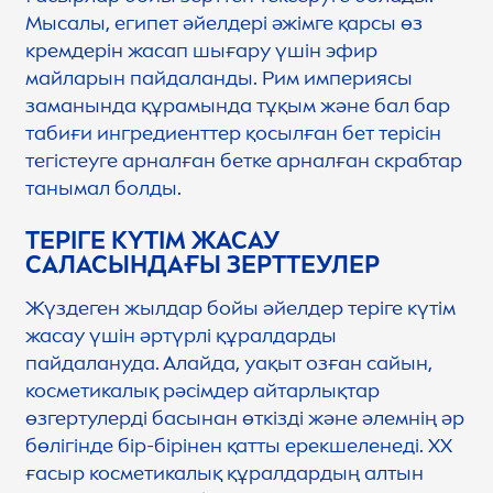
Мысалы, египет әйелдері әжімге қарсы өз
кремдерін жасап шығару үшін эфир
майларын пайдаланды. Рим империясы
заманында құрамында тұқым және бал бар
табиғи ингредиенттер қосылған бет терісін
тегістеуге арналған бетке арналған скрабтар
танымал болды.
ТЕРІГЕ КҮТІМ ЖАСАУ
САЛАСЫНДАҒЫ ЗЕРТТЕУЛЕР
Жүздеген жылдар бойы әйелдер теріге күтім
жасау үшін әртүрлі құралдарды
пайдалануда. Алайда, уақыт озған сайын,
косметикалық рәсімдер айтарлықтар
өзгертулерді басынан өткізді және әлемнің әр
бөлігінде бір-бірінен қатты ерекшеленеді. ХХ
ғасыр косметикалық құралдардың алтын