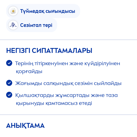
Түймедақ сығындысы
Сезімтал тері
НЕГІЗГІ СИПАТТАМАЛАРЫ
Терінің тітіркенуінен және күйдірілуінен
қорғайды
Жағымды салқындық сезімін сыйлайды
Қылшақтарды жұмсартады және таза
қырынуды қамтамасыз етеді
АНЫҚТАМА