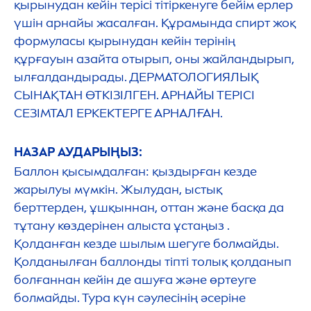
қырынудан кейін терісі тітіркенуге бейім ерлер
үшін арнайы жасалған. Құрамында спирт жоқ
формуласы қырынудан кейін терінің
құрғауын азайта отырып, оны жайландырып,
ылғалдандырады. ДЕРМАТОЛОГИЯЛЫҚ
СЫНАҚТАН ӨТКІЗІЛГЕН. АРНАЙЫ ТЕРІСІ
СЕЗІМТАЛ ЕРКЕКТЕРГЕ АРНАЛҒАН.
НАЗАР АУДАРЫҢЫЗ:
Баллон қысымдалған: қыздырған кезде
жарылуы мүмкін. Жылудан, ыстық
берттерден, ұшқыннан, оттан және басқа да
тұтану көздерінен алыста ұстаңыз .
Қолданған кезде шылым шегуге болмайды.
Қолданылған баллонды тіпті толық қолданып
болғаннан кейін де ашуға және өртеуге
болмайды. Тура күн сәулесінің әсеріне