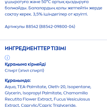
ұшыратуға және 50°С артық қыздыруға
болмайды. Балалардың қолы жетпейтін жерде
сақтау керек. 3,5% ішіндегілер от қауіпті.
Артикулы 88542 (88542-09800-04)
ИНГРЕДИЕНТТЕР ТІЗІМІ
Құрамына кірмейді
Спирт (этил спирті)
Құрамында:
Aqua
, TEA-Palmitate, Oleth-20, Isopentane,
Glycerin, Isopropyl Palmitate, Chamomilla
Recutita Flower Extract, Fucus Vesiculosus
Extract, Caprylic/Capric Triglyceride,