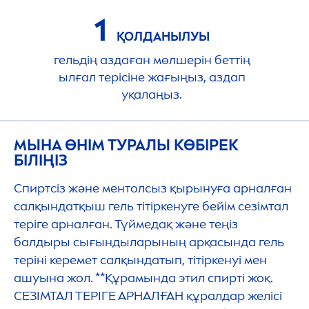
1
ҚОЛДАНЫЛУЫ
гельдің аздаған мөлшерін беттің
ылғал терісіне жағыңыз, аздап
уқалаңыз.
МЫНА ӨНІМ ТУРАЛЫ КӨБІРЕК
БІЛІҢІЗ
Спиртсіз және ментолсыз қырынуға арналған
салқындатқыш гель тітіркенуге бейім сезімтал
теріге арналған. Түймедақ және теңіз
балдыры сығындыларының арқасында гель
теріні керемет салқындатып, тітіркенуі мен
ашуына жол. **Құрамында этил спирті жоқ.
СЕЗІМТАЛ ТЕРІГЕ АРНАЛҒАН құралдар желісі