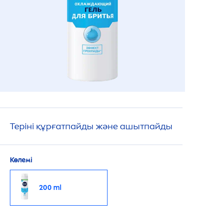
Теріні құрғатпайды және ашытпайды
Көлемі
200 ml