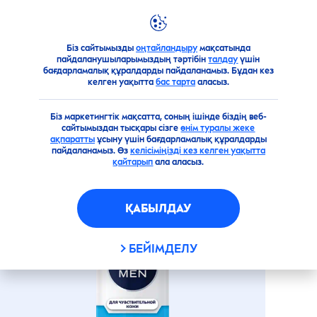
Біз сайтымызды
оңтайландыру
мақсатында
Өнімдерге шолу
Ерлер
Қырынуға арналған құралд
пайдаланушыларымыздың тәртібін
талдау
үшін
бағдарламалық құралдарды пайдаланамыз. Бұдан кез
СЕЗІМТАЛ ТЕРІГЕ АРНАЛҒАН
келген уақытта
бас тарта
аласыз.
САЛҚЫНДАТАТЫН ҚЫРЫНУ
ГЕЛІ
Біз маркетингтік мақсатта, соның ішінде біздің веб-
сайтымыздан тысқары сізге
өнім туралы жеке
ақпаратты
ұсыну үшін бағдарламалық құралдарды
пайдаланамыз. Өз
келісіміңізді кез келген уақытта
қайтарып
ала аласыз.
ҚАБЫЛДАУ
БЕЙІМДЕЛУ