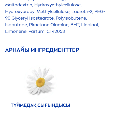
Maltodextrin,
Hydro
xyethylcellulose,
Hydro
xypropyl Methylcellulose, Laureth-2, PEG-
90 Glyceryl Isostearate, Polyisobutene,
Isobutane, Piroctone Olamine, BHT, Linalool,
Limonene, Parfum, CI 42053
АРНАЙЫ ИНГРЕДИЕНТТЕР
ТҮЙМЕДАҚ СЫҒЫНДЫСЫ