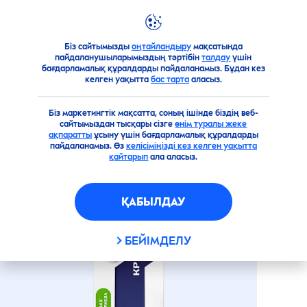
Біз сайтымызды
оңтайландыру
мақсатында
Өнімдерге шолу
Ерлер
Қырынуға арналған құралд
пайдаланушыларымыздың тәртібін
талдау
үшін
бағдарламалық құралдарды пайдаланамыз. Бұдан кез
СЕЗІМТАЛ ТЕРІГЕ АРНАЛҒАН
келген уақытта
бас тарта
аласыз.
ҚЫРЫНУҒА АРНАЛҒАН КРЕМ
Біз маркетингтік мақсатта, соның ішінде біздің веб-
сайтымыздан тысқары сізге
өнім туралы жеке
ақпаратты
ұсыну үшін бағдарламалық құралдарды
пайдаланамыз. Өз
келісіміңізді кез келген уақытта
қайтарып
ала аласыз.
ҚАБЫЛДАУ
БЕЙІМДЕЛУ