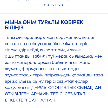
жағыңыз
МЫНА ӨНІМ ТУРАЛЫ КӨБІРЕК
БІЛІҢІЗ
Теңіз минералдары мен дәрумендер кешені
қосылған нәзік ұсақ көбік сезімтал теріні
тітіркендірмейді, қызартпайды және
ашытпайды. Табиғи түймедақ сығындысымен
және минералдармен байытылған жаңа
жұмсақ формуласы: қылшықтарды
жұмсартады теріні тітіркенуден қорғайды таза
әрі жайлы қырыну терісі сезімтал ерлер
мақұлдаған ДЕРМАТОЛОГИЯЛЫҚ СЫНАҚТАН
ӨТКІЗІЛГЕН. АРНАЙЫ ТЕРІСІ СЕЗІМТАЛ
ЕРКЕКТЕРГЕ АРНАЛҒАН.