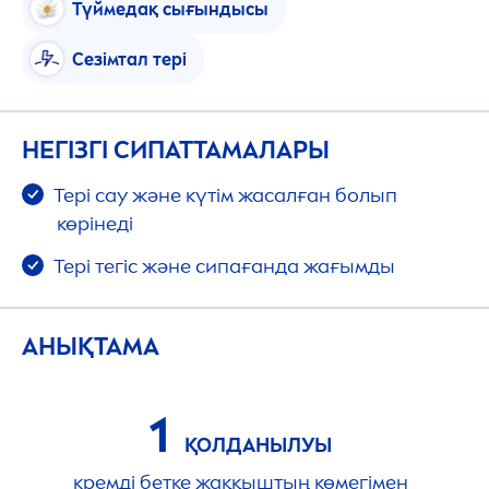
Түймедақ сығындысы
Сезімтал тері
НЕГІЗГІ СИПАТТАМАЛАРЫ
Тері сау және күтім жасалған болып
көрінеді
Тері тегіс және сипағанда жағымды
АНЫҚТАМА
1
ҚОЛДАНЫЛУЫ
кремді бетке жаққыштың көмегімен