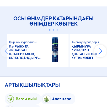
ОСЫ ӨНІМДЕР ҚАТАРЫНДАҒЫ
ӨНІМДЕР КӨБІРЕК
Қырыну құралдары
Қырыну құралдары
ҚЫРЫНУҒА
ҚЫРЫНУҒА
АРНАЛҒАН
АРНАЛҒАН
КЛАССИКАЛЫҚ
ҚОРҒАНЫС ЖӘНЕ
ЫЛҒАЛДАНДЫРҒЫ
КҮТІМ КӨБІГІ
Ш ГЕЛІ
АРТЫҚШЫЛЫҚТАРЫ
Веган өнімі
Алоэ вера