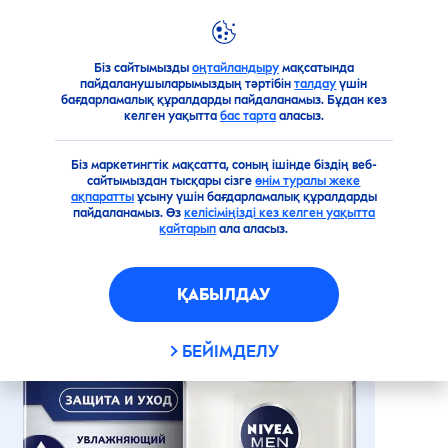
Біз сайтымызды
оңтайландыру
мақсатында
Өнімдерге шолу
Ерлер
Қырынуға арналған құралд
пайдаланушыларымыздың тәртібін
талдау
үшін
бағдарламалық құралдарды пайдаланамыз. Бұдан кез
ҚЫРЫНУДАН КЕЙІН
келген уақытта
бас тарта
аласыз.
ЖАҒАТЫН ҚОРҒАНЫС ЖӘНЕ
КҮТІМ БАЛЬЗАМЫ
Біз маркетингтік мақсатта, соның ішінде біздің веб-
сайтымыздан тысқары сізге
өнім туралы жеке
ақпаратты
ұсыну үшін бағдарламалық құралдарды
пайдаланамыз. Өз
келісіміңізді кез келген уақытта
Веган өнімі
қайтарып
ала аласыз.
ҚАБЫЛДАУ
БЕЙІМДЕЛУ