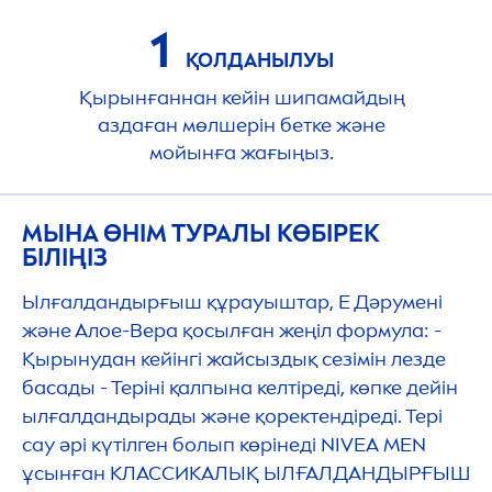
1
ҚОЛДАНЫЛУЫ
Қырынғаннан кейін шипамайдың
аздаған мөлшерін бетке және
мойынға жағыңыз.
МЫНА ӨНІМ ТУРАЛЫ КӨБІРЕК
БІЛІҢІЗ
Ылғалдандырғыш құрауыштар, Е Дәрумені
және Алое-Вера қосылған жеңіл формула: -
Қырынудан кейінгі жайсыздық сезімін лезде
басады - Теріні қалпына келтіреді, көпке дейін
ылғалдандырады және қоректендіреді. Тері
сау әрі күтілген болып көрінеді
NIVEA
MEN
ұсынған КЛАССИКАЛЫҚ ЫЛҒАЛДАНДЫРҒЫШ