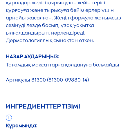
құралдар желісі қырынудан кейін терісі
құрғауға және тырысуға бейім ерлер үшін
арнайы жасалған. Жеңіл формула жағымсыз
сезінуді лезде басып, ұзақ уақытқа
ылғалдандырып, нәрлендіреді.
Дерматологиялық сынақтан өткен.
НАЗАР АУДАРЫҢЫЗ:
Тағамдық мақсаттарға қолдануға болмайды
Артикулы 81300 (81300-09880-14)
ИНГРЕДИЕНТТЕР ТІЗІМІ
Құрамында: