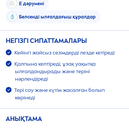
Е дәрумені
Белсенді ылғалдағыш құралдар
НЕГІЗГІ СИПАТТАМАЛАРЫ
Кейінгі жайсыз сезімдерді лезде кетіреді
Қалпына келтіреді, ұзақ уақытқа
ылғалдандырады және теріні
нәрлендіреді
Тері сау және күтім жасалған болып
көрінеді
АНЫҚТАМА