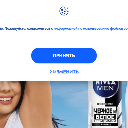
АЦИИ
НОВИНКИ
МИР
NIVEA
рные платья и белые футболки одобряют
ie. Пожалуйста, ознакомьтесь с
информацией по использованию файлов coo
ПРИНЯТЬ
ИЗМЕНИТЬ