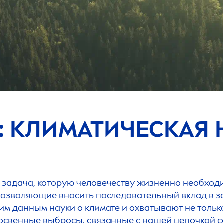
: КЛИМАТИЧЕСКАЯ 
задача, которую человечеству жизненно необход
 позволяющие вносить последовательный вклад в з
им данным науки о климате и охватывают не толь
освенные выбросы, связанные с нашей цепочкой со