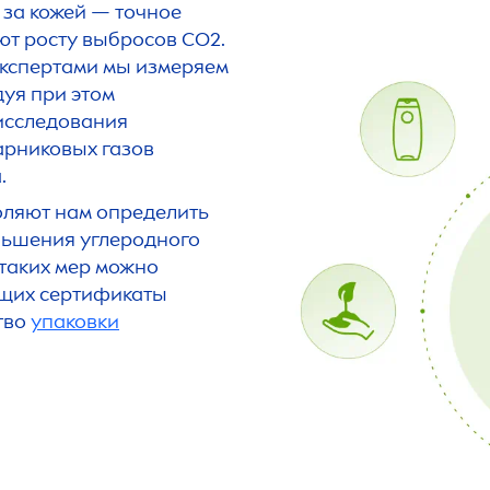
 за кожей — точное
ют росту выбросов CO2.
экспертами мы измеряем
дуя при этом
исследования
арниковых газов
.
оляют нам определить
ньшения углеродного
 таких мер можно
ющих сертификаты
тво
упаковки