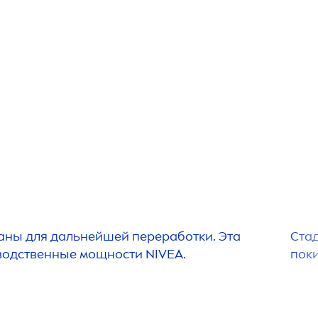
аны для дальнейшей переработки. Эта
Стад
зводственные мощности
NIVEA
.
пок