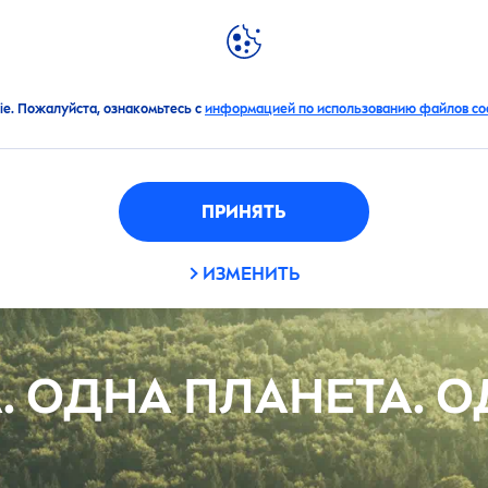
АЦИИ
НОВИНКИ
МИР
NIVEA
ie. Пожалуйста, ознакомьтесь с
информацией по использованию файлов coo
ПРИНЯТЬ
ИЗМЕНИТЬ
 ОДНА ПЛАНЕТА. О