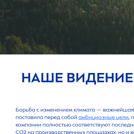
НАШЕ ВИДЕНИЕ
Борьба с изменением климата — важнейшая 
поставила перед собой
амбициозные цели
,
компании полностью соответствуют последн
CO2 на производственных площадках, но и к