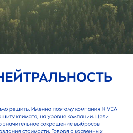
НЕЙТРАЛЬНОСТЬ
имо решить. Именно поэтому компания
NIVEA
ащиту климата, на уровне компании. Цели
ко значительное сокращение выбросов
здания стоимости. Говоря о косвенных