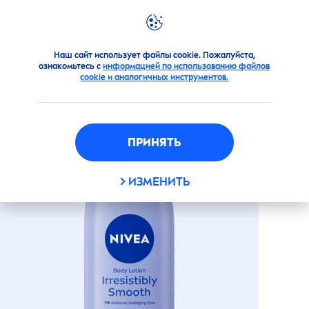
Продукты
Для тела
Уход за телом
Лосьоны и мол
Наш сайт использует файлы cookie. Пожалуйста,
ознакомьтесь с
информацией по использованию файлов
МОЛОЧКО ДЛЯ ТЕЛА
cookie и аналогичных инструментов.
"НЕЖНАЯ КОЖА"
ПРИНЯТЬ
ИЗМЕНИТЬ