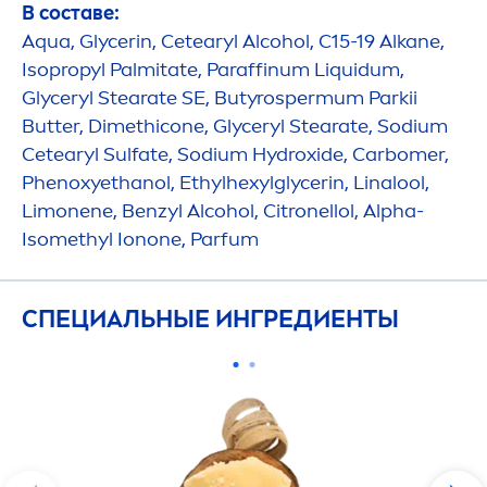
В составе:
Aqua
, Glycerin, Cetearyl Alcohol, C15-19 Alkane,
Isopropyl Palmitate, Paraffinum L
iq
uidum,
Glyceryl Stearate SE, Butyrospermum Parkii
Butter
, Dimethicone, Glyceryl Stearate, Sodium
Cetearyl Sulfate, Sodium
Hydro
xide, Carbomer,
Phenoxyethanol, Ethylhexylglycerin, Linalool,
Limonene, Benzyl Alcohol, Citronellol, Alpha-
Isomethyl Ionone, Parfum
СПЕЦИАЛЬНЫЕ ИНГРЕДИЕНТЫ