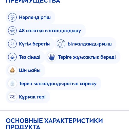
ПРЕИМУЩЕСТВА
Нәрлендіргіш
48 сағатқа ылғалдандыру
Күтім беретін
Ылғалдандырғыш
Тез сіңеді
Теріге жұмсақтық береді
Ши майы
Терең ылғалдандыратын сарысу
Құрғақ тері
ОСНОВНЫЕ ХАРАКТЕРИСТИКИ
ПРОДУКТА