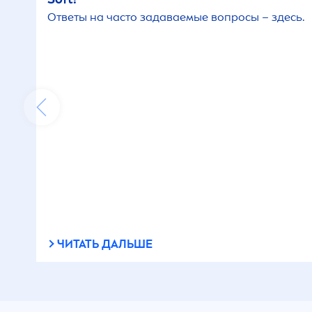
Ответы на часто задаваемые вопросы – здесь.
Қалпына келтіргіш
Қалыпты тері үшін
Қарқынды күтім
Қартаюға қарсы
Қышуға қарсы
Майлы емес
ЧИТАТЬ ДАЛЬШЕ
Макияж астына база