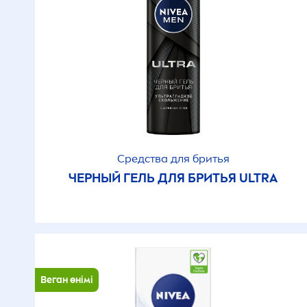
г
Антиоксидант
У
Антиперспирант күтімі
У
Бактерияға қарсы
У
Без масел
Средства для бритья
ЧЕРНЫЙ ГЕЛЬ ДЛЯ БРИТЬЯ ULTRA
Без парабенов
Без спирта
Без этилового спирта
Веган өнімі