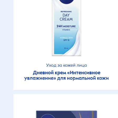
Биоыдырағыш
формула
Веган өнімі
Дезодоранттық
қорғаныш
Ерінді
Уход за кожей лица
ылғалдандырады
Дневной крем «Интенсивное
увлажнение» для нормальной кожи
Әжімдерге қарсы
Әлдендіру
Жабысқақ сезімі жоқ