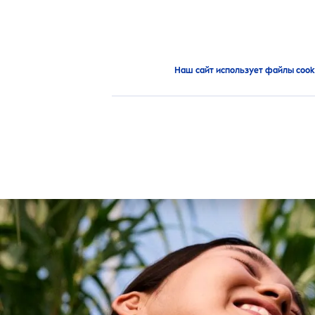
ПРОДУКТЫ
РЕКОМЕНД
Продукты
Наш сайт использует файлы cook
ОСНОВНАЯ КАТЕГОРИЯ
ТИП П
Для лица
Г
НЕАК
ХАРАКТЕРИСТИКИ
ИНГР
Для мужчин
Д
1 белсенді ингредиент
К
Для тела
Д
а
100% климаттық
К
Защита от солнца
ВЫБРАН
бейтарап
З