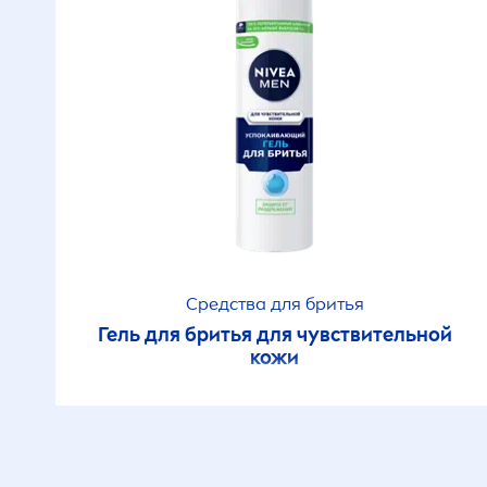
Күнге күйгеннен кейін
Күнге күюді
ынталандырады
Күнделікті қолдану
Күннен қорғаныш
Средства для бритья
Гель для бритья для чувствительной
Күңгірттегіш
кожи
Күтім беретін
Қабыршақтандырғыш