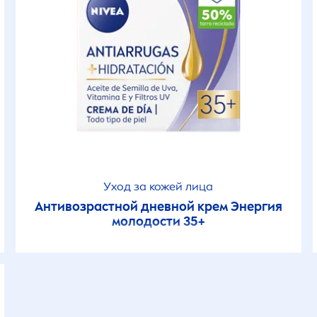
Стики / Каранда
Стики / Каранда
Тоники
Универсальные 
Шариковые
Уход за кожей лица
Антивозрастной дневной крем Энергия
молодости 35+
Шариковые