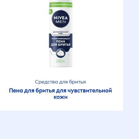
черного и белого
ши
Нежное увлажнение
ши
Основной уход
Очищение
кремы
Свежесть
Средства для бритья
Пена для бритья для чувствительной
Свежий цветок
кожи
Серебрянная защита
Сила угля