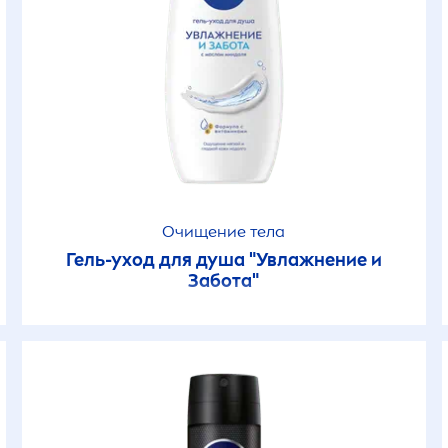
лаз
Маски
Өте құрғақ тері
ход за кожей лица
Маски и скрабы
Сезімтал тері
ход за руками
Масло для загар
Терінің барлық
түрлеріне арнал
ход за телом
Мисцеллар уоте
Очищение тела
Молочко
Гель-уход для душа "Увлажнение и
Забота"
Ночные кремы
Очищающий скр
Пены для бритья