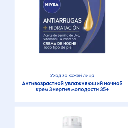
Жеңіл жағылады
Жұмсақ күтім
Жұмсақ формула
Жұмсартқыш
Уход за кожей лица
Киімді қорғайды
Антивозрастной увлажняющий ночной
крем Энергия молодости 35+
Клиникалық
дәлелденген
Клиникалық сынақтан
өткізілген