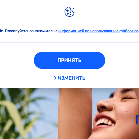
АЦИИ
НОВИНКИ
МИР
NIVEA
ФИЛЬТРЫ
ie. Пожалуйста, ознакомьтесь с
информацией по использованию файлов coo
РОДУКТА
ГРУППА
ПРИНЯТЬ
ели для душа
Бальзамы для гу
ИЗМЕНИТЬ
ТИВНЫЕ
ТИП КОЖИ
ЕДИЕНТЫ
езодоранты
Гели для бритья
онсерванттар
Баланың терісі
езодоранты и
Гели для душа
нтиперспиранты
расители/Пигменты
Бастың қалыпты т
Гель для очищен
НЫЕ ФИЛЬТРЫ
ащита от солнца