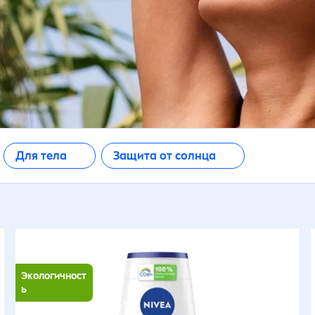
ай
Бозғыл және
Гель для очищен
шаршаған тері
нтимная гигиена
(Мужчины лицо)
инерал майлары
Қалыпты тері
чищение кожи лица
Для детей
ПРИМЕНИТЬ
арабены
Қартайған тері
чищение тела
Для лица
абын
Құрамдастырыл
Для тела
Защита от солнца
редства для бритья
Дневные кремы
тері
пирт (этиловый
пирт)
редства по уходу за
Кремы
Құрғақ тері
ицом
ош иістендіргіш
Кремы для брить
Майлы тері
ход за губами
Экологичност
Лосьоны и моло
ь
Мәселелі тері
ход за кожей вокруг