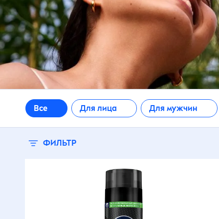
М
24 сағатқа
И
ылғалдандыру
М
О
24 сағаттық тазалық
П
әсері
О
С
48 сағат құрғақтық
Все
Для лица
Для мужчин
С
С
48 сағатқа
с
С
ылғалдандыру
ФИЛЬТР
л
Х
48 сағатқа
У
ылғалдандыру
У
SPF15 UVA-сүзгі