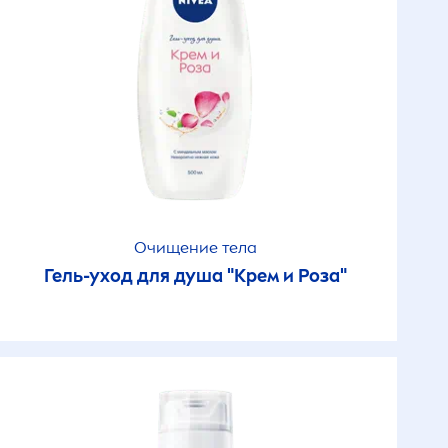
Мицеллярная вода
Молочко для тела
Мощная защита
Мужчинам с
чувствительной кожи
и
Очищение тела
Направленное
и
Гель-уход для душа "Крем и Роза"
восстановление и
забота
ятия
Невидимая защита
бритья
Невидимый для