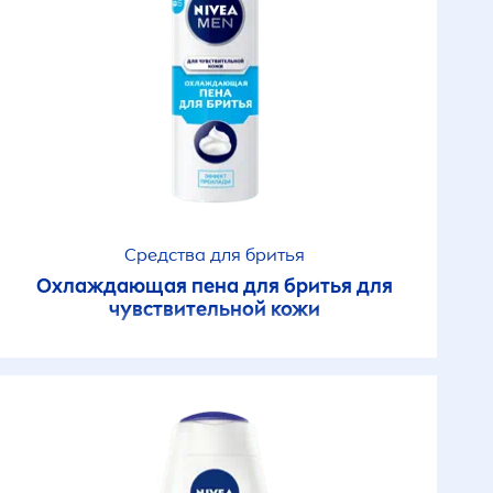
Защита и увлажнение
Защита от солнца для
а
детей
ған
р
Интимо
Средства для бритья
Клеточный
Охлаждающая пена для бритья для
антивозрастной уход
чувствительной кожи
Крем для тела
аб
Лосьон для тела