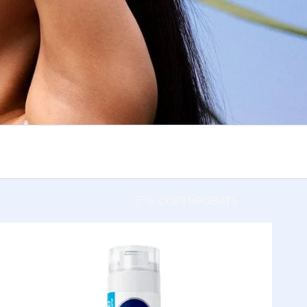
30
ия
UV Face
50
Антивозрастной уход
50+
Дополнительный уход
6
Жемчужная красота
ған
Заряд энергии
СОРТИРОВАТЬ
Защита и забота
я
Защита и загар
чко
Защита и прохлада