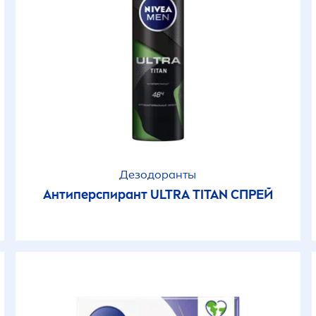
После загара
Серум
Спреи
Спреи / Аэрозол
Дезодоранты
Спреи / Аэрозол
Антиперспирант ULTRA TITAN СПРЕЙ
Средства для сн
макияжа
Средства после 