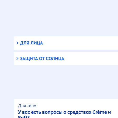
Қайта қалпына
келтіргіш
Қайта өңделген
материалдар
ДЛЯ ЛИЦА
Қайта өңделген
ЗАЩИТА ОТ СОЛНЦА
материалдардан
жасалған
Қайта өңдеуге болады
Қалдықсыз
Для тела
У вас есть вопросы о средствах Crème и
Қалпына келтіргіш
Soft?