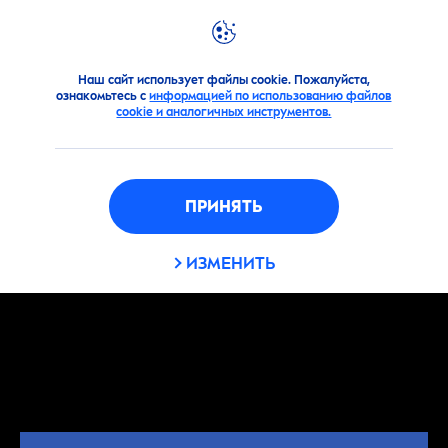
Рекомендации
Защита от солнца
Солнечный ожог? 
Наш сайт использует файлы cookie. Пожалуйста,
ознакомьтесь с
информацией по использованию файлов
cookie и аналогичных инструментов.
ПРИНЯТЬ
ИЗМЕНИТЬ