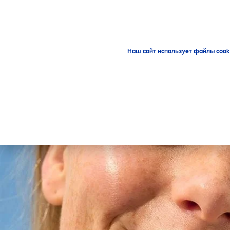
ПРОДУКТЫ
РЕКОМЕНД
Новинки
Наш сайт использует файлы cook
ТИП ПРОДУКТА
ТИП К
Очищение кожи лица
Қ
Средства по уходу за
Қ
ВЫБРАН
лицом
те
Уход за губами
Қ
М