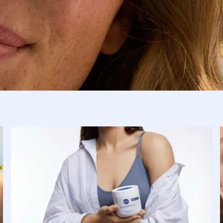
чень сухая кожа
ерінің барлық
үрлеріне арналған