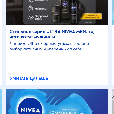
Стильная серия ULTRA
NIVEA
MEN
: то,
чего хотят мужчины
Линейка Ultra c черным углем в составе —
выбор активных и уверенных в себе.
ЧИТАТЬ ДАЛЬШЕ