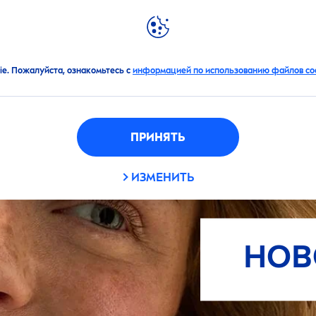
АЦИИ
НОВИНКИ
МИР
NIVEA
ФИЛЬТРЫ
ie. Пожалуйста, ознакомьтесь с
информацией по использованию файлов coo
ОЖИ
ПРИНЯТЬ
алыпты тері
ИЗМЕНИТЬ
ұрамдастырылған
НЫЕ ФИЛЬТРЫ
рі
НОВ
ұрғақ тері
айлы тері
ПРИМЕНИТЬ