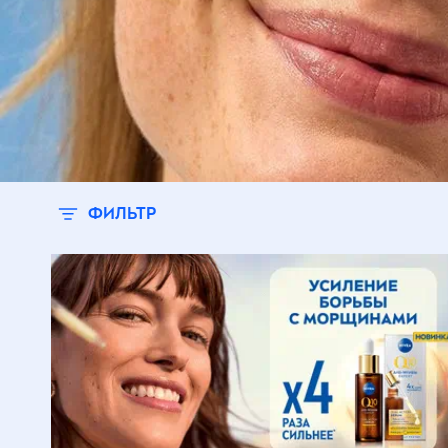
О
Т
т
ФИЛЬТР