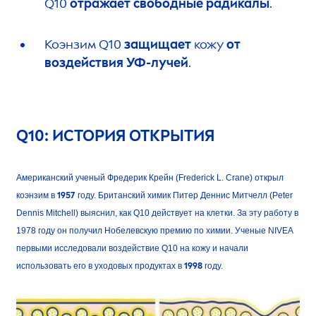
Q10
отражает свободные радикалы
.
Коэнзим Q10
защищает
кожу
от
воздействия УФ-лучей
.
Q10: ИСТОРИЯ ОТКРЫТИЯ
Американский ученый Фредерик Крейн (Frederick L. Crane) открыл
коэнзим в
1957
году. Британский химик Питер Деннис Митчелл (Peter
Dennis Mitchell) выяснил, как Q10 действует на клетки. За эту работу в
1978 году он получил Нобелевскую премию по химии. Ученые
NIVEA
первыми исследовали воздействие Q10 на кожу и начали
использовать его в уходовых продуктах в
1998
году.