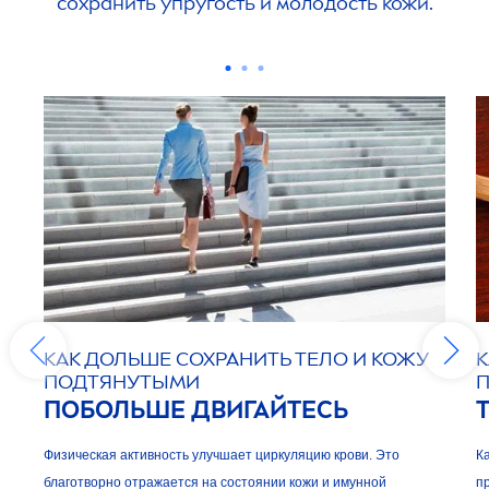
сохранить упругость и молодость кожи.
КАК ДОЛЬШЕ СОХРАНИТЬ ТЕЛО И КОЖУ
К
ПОДТЯНУТЫМИ
ПОБОЛЬШЕ ДВИГАЙТЕСЬ
Т
Физическая активность улучшает циркуляцию крови. Это
К
благотворно отражается на состоянии кожи и имунной
п