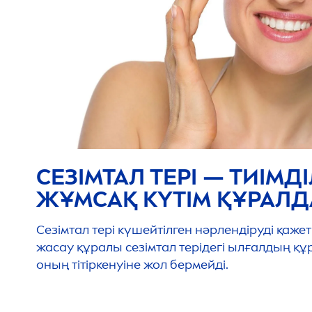
СЕЗІМТАЛ ТЕРІ — ТИІМД
ЖҰМСАҚ КҮТІМ ҚҰРАЛ
Сезімтал тері күшейтілген нәрлендіруді қажет
жасау құралы сезімтал терідегі ылғалдың қ
оның тітіркенуіне жол бермейді.