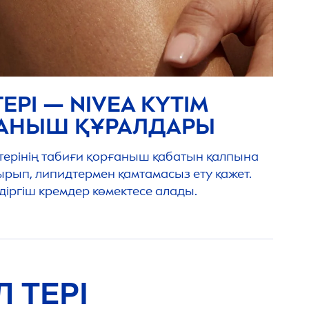
ТЕРІ —
NIVEA
КҮТІМ
ҒАНЫШ ҚҰРАЛДАРЫ
 терінің табиғи қорғаныш қабатын қалпына
ырып, липидтермен қамтамасыз ету қажет.
іргіш кремдер көмектесе алады.
 ТЕРІ