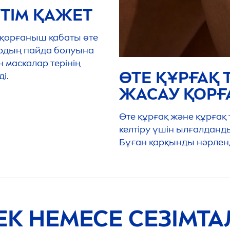
ҮТІМ ҚАЖЕТ
ң қорғаныш қабаты өте
лардың пайда болуына
н маскалар терінің
ӨТЕ ҚҰРҒАҚ 
і.
ЖАСАУ ҚОР
Өте құрғақ және құрғақ
келтіру үшін ылғалданд
Бұған қарқынды нәрленд
ЕК НЕМЕСЕ СЕЗІМТАЛ