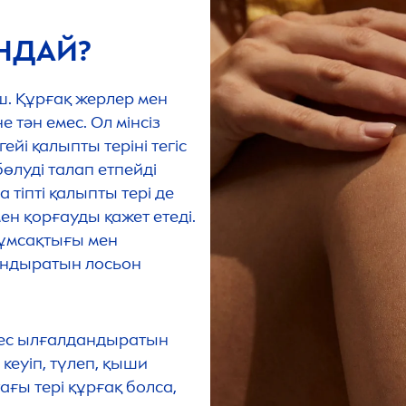
АНДАЙ?
ш. Құрғақ жерлер мен
 тән емес. Ол мінсіз
ейі қалыпты теріні тегіс
бөлуді талап етпейді
тіпті қалыпты тері де
ен қорғауды қажет етеді.
жұмсақтығы мен
андыратын лосьон
йкес ылғалдандыратын
кеуіп, түлеп, қыши
тағы тері құрғақ болса,