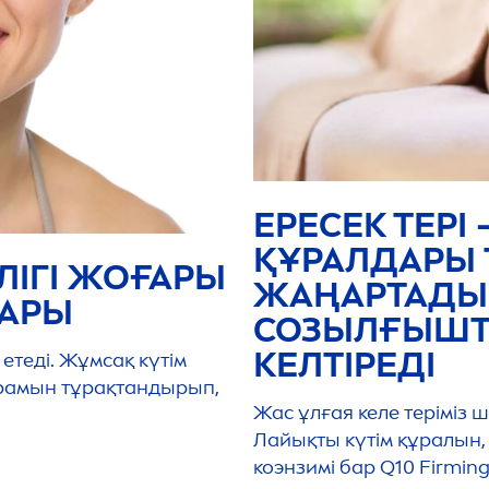
ЕРЕСЕК ТЕРІ 
ҚҰРАЛДАРЫ 
ІЛІГІ ЖОҒАРЫ
ЖАҢАРТАДЫ
ДАРЫ
СОЗЫЛҒЫШТ
КЕЛТІРЕДІ
 етеді. Жұмсақ күтім
ұрамын тұрақтандырып,
Жас ұлғая келе терімі
Лайықты күтім құралын
коэнзимі бар Q10 Firming