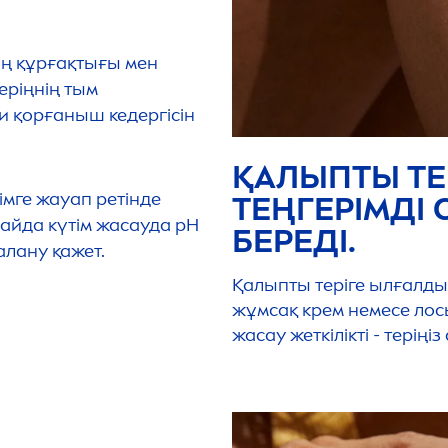
інің құрғақтығы мен
еріңнің тым
и қорғаныш кедергісін
ҚАЛЫПТЫ ТЕР
імге жауап ретінде
ТЕҢГЕРІМДІ 
айда күтім жасауда рН
БЕРЕДІ.
лану қажет.
Қалыпты теріге ылғалдың 
жұмсақ крем немесе лос
жасау жеткілікті - терің