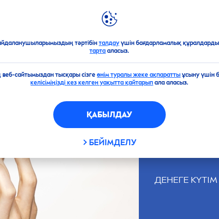
ЖАҢА ӨНІМДЕР
NIVEA
ӘЛЕМІ
?
айдаланушыларымыздың тәртібін
талдау
үшін бағдарламалық құралдарды 
тарта
аласыз.
ің веб-сайтымыздан тысқары сізге
өнім туралы жеке ақпаратты
ұсыну үшін 
келісіміңізді кез келген уақытта қайтарып
ала аласыз.
СЕНІ
ҚАБЫЛДАУ
БЕЙІМДЕЛУ
ДЕНЕГЕ КҮТІ