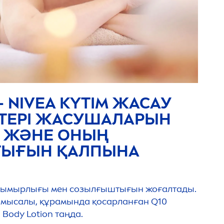
–
NIVEA
КҮТІМ ЖАСАУ
ТЕРІ ЖАСУШАЛАРЫН
 ЖӘНЕ ОНЫҢ
ЫҒЫН ҚАЛПЫНА
з шымырлығы мен созылғыштығын жоғалтады.
, мысалы, құрамында қосарланған Q10
 Body Lotion таңда.