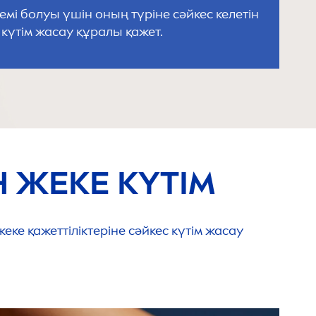
демі болуы үшін оның түріне сәйкес келетін
күтім жасау құралы қажет.
Н ЖЕКЕ КҮТІМ
 жеке қажеттіліктеріне сәйкес күтім жасау