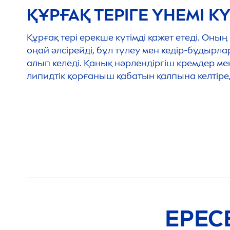
ҚҰРҒАҚ ТЕРІГЕ ҮНЕМІ К
Құрғақ тері ерекше күтімді қажет етеді. Оны
оңай әлсірейді, бұл түлеу мен кедір-бұдыр
алып келеді. Қанық нәрлендіргіш кремдер ме
липидтік қорғаныш қабатын қалпына келтіред
ЕРЕС