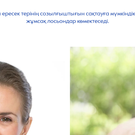
есек терінің созылғыштығын сақтауға мүмкіндік бе
жұмсақ лосьондар көмектеседі.