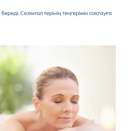
реді. Сезімтал терінің теңгерімін сақтауға