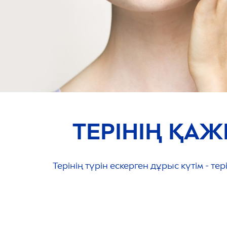
ТЕРІНІҢ ҚАЖ
Терінің түрін ескерген дұрыс күтім - тер