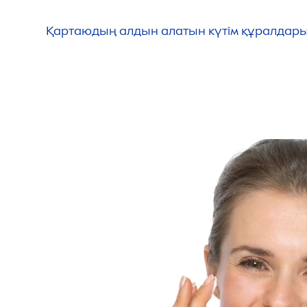
Қартаюдың алдын алатын күтім құралдары ер