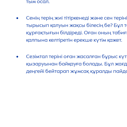
тым осал.
Сенің терің жиі тітіркенеді және сен тер
тырысып қалуын жақсы білесің бе? Бұл т
құрғақтығын білдіреді. Оған оның табиғ
қалпына келтіретін ерекше күтім қажет.
Сезімтал теріні оған жасалған бұрыс күт
қызаруынан байқауға болады. Бұл жағд
деңгейі бейтарап жұмсақ құралды пайда