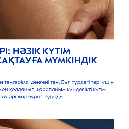
І: НӘЗІК КҮТІМ
САҚТАУҒА МҮМКІНДІК
теңгерімді деңгейі тән. Бұл түрдегі тері үшін
ьон қолданып, қарапайым күнделікті күтім
із сау әрі жарқырап тұрады.