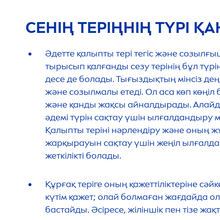
СЕНІҢ ТЕРІҢНІҢ ТҮРІ Қ
Әдетте қалыпты тері тегіс және созылғы
тырысып қалғанды сезу терінің бұл түріне
десе де болады. Тығыздықтың мінсіз деңг
және созылмалы етеді. Ол аса көп көңіл 
және қанды жақсы айналдырады. Алайда 
әдемі түрін сақтау үшін ылғалдандыру м
Қалыпты теріні нәрлендіру және оның 
жарқырауын сақтау үшін жеңіл ылғалд
жеткілікті болады.
Құрғақ теріге оның қажеттіліктеріне сә
күтім қажет; олай болмаған жағдайда ол 
бастайды. Әсіресе, жіліншік пен тізе жақ