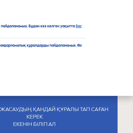
KK
Топ
пайдаланамыз. Бұдан кез келген уақытта
бас
бағдарламалық құралдарды пайдаланамыз. Өз
Ң ТЕРІҢНІҢ ТҮРІ
ҚАНДАЙ?
М ЖАСАУДЫҢ ҚАНДАЙ ҚҰРАЛЫ ТАП САҒАН
КЕРЕК
ЕКЕНІН БІЛІП АЛ