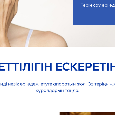
Терің сау әрі ә
ЕТТІЛІГІН ЕСКЕРЕТІ
іңді нәзік әрі әдемі етуге апаратын жол. Өз теріңнің
құралдарын таңда.