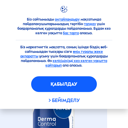
Біз сайтымызды
оңтайландыру
мақсатында
Өнімдерге шолу
Дене үшін
Әйелдерге арналған де
пайдаланушыларымыздың тәртібін
талдау
үшін
бағдарламалық құралдарды пайдаланамыз. Бұдан кез
«DERMA CONTROL DEFEND»
келген уақытта
бас тарта
аласыз.
АНТИПЕРСПИРАНТІ
Біз маркетингтік мақсатта, соның ішінде біздің веб-
сайтымыздан тысқары сізге
өнім туралы жеке
ақпаратты
ұсыну үшін бағдарламалық құралдарды
пайдаланамыз. Өз
келісіміңізді кез келген уақытта
қайтарып
ала аласыз.
ҚАБЫЛДАУ
БЕЙІМДЕЛУ