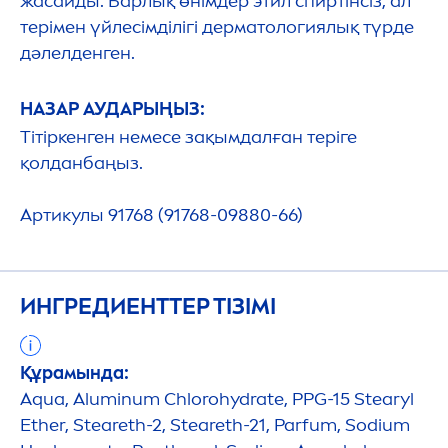
жасайды. Барлық өнімдер этил спиртінсіз, ал
терімен үйлесімділігі дерматологиялық түрде
дәлелденген.
НАЗАР АУДАРЫҢЫЗ:
Тітіркенген немесе зақымдалған теріге
қолданбаңыз.
Артикулы 91768 (91768-09880-66)
ИНГРЕДИЕНТТЕР ТІЗІМІ
Құрамында:
Aqua
, Aluminum Chloro
hydra
te, PPG-15 Stearyl
Ether, Steareth-2, Steareth-21, Parfum, Sodium