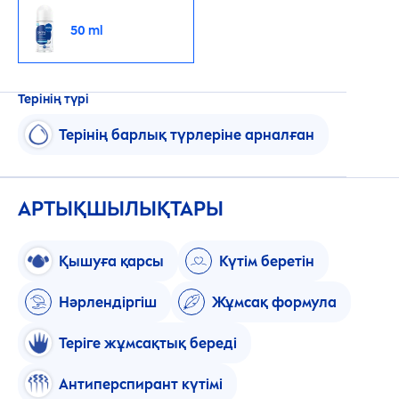
50 ml
Терінің түрі
Терінің барлық түрлеріне арналған
АРТЫҚШЫЛЫҚТАРЫ
Қышуға қарсы
Күтім беретін
Нәрлендіргіш
Жұмсақ формула
Теріге жұмсақтық береді
Антиперспирант күтімі