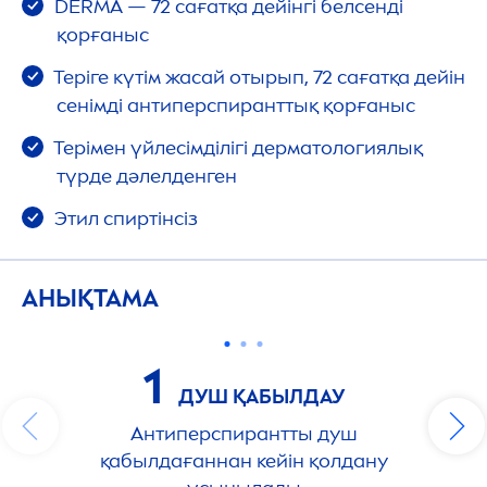
DERMA — 72 сағатқа дейінгі белсенді
қорғаныс
Теріге күтім жасай отырып, 72 сағатқа дейін
сенімді антиперспиранттық қорғаныс
Терімен үйлесімділігі дерматологиялық
түрде дәлелденген
Этил спиртінсіз
АНЫҚТАМА
1
ДУШ ҚАБЫЛДАУ
Антиперспирантты душ
қабылдағаннан кейін қолдану