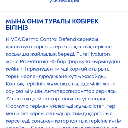
ұсынылады
МЫНА ӨНІМ ТУРАЛЫ КӨБІРЕК
БІЛІҢІЗ
NIVEA
Derma Control Defend сериясы
қышынуға қарсы әсер етіп, қолтық терісіне
қосымша жайлылық береді.
Pure
Hyaluron
және Pro-
Vitamin
B5 бар формула қырынудан
кейінгі тітіркенуден тиімді қорғай отырып,
теріні нәрлендіреді және күтім жасайды.
Қолтық терісінің жұмсақтығы, әдемілігі және
сау сезімі үшін. Антиперспиранттар сериясы
72 сағатқа дейінгі қорғанысты ұсынады.
Формула терімен үйлесімді жұмыс істеп, тер
мен иіске қарсы сенімді әрі тиімді қорғаныс
көрсетеді, сонымен қатар қолтық терісіне күтім