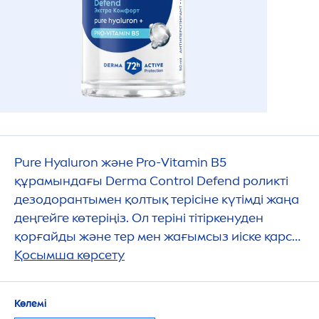
Pure
Hyaluron
және Pro-
Vitamin
B5
құрамындағы Derma Control Defend роликті
дезодорантымен қолтық терісіне күтімді жаңа
деңгейге көтеріңіз. Ол теріні тітіркенуден
қорғайды және тер мен жағымсыз иіске қарсы
72 сағатқа дейін сенімді қорғанысты
Қосымша көрсету
қамтамасыз етіп, терінің сау сезімін сыйлайды.
Көлемі