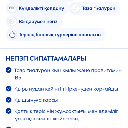
Күнделікті қолдану
Таза гиалурон
В5 дәрумен негізі
Терінің барлық түрлеріне арналған
НЕГІЗГІ СИПАТТАМАЛАРЫ
Таза гиалурон қышқылы және провитамин
B5
Қырынудан кейінгі тітіркенуден қорғайды
Қышынуға қарсы
Қолтық терісінің жұмсақтығы мен әдемілігі
үшін қосымша жайлылық