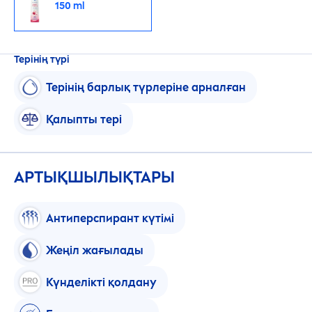
150 ml
Терінің түрі
Терінің барлық түрлеріне арналған
Қалыпты тері
АРТЫҚШЫЛЫҚТАРЫ
Антиперспирант күтімі
Жеңіл жағылады
Күнделікті қолдану