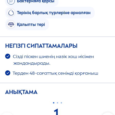
Бактерияға қарсы
Терінің барлық түрлеріне арналған
Қалыпты тері
НЕГІЗГІ СИПАТТАМАЛАРЫ
Сізді піскен шиенің нәзік хош иісімен
жандандырады.
Терден 48-сағаттық сенімді қорғаныш
АНЫҚТАМА
1