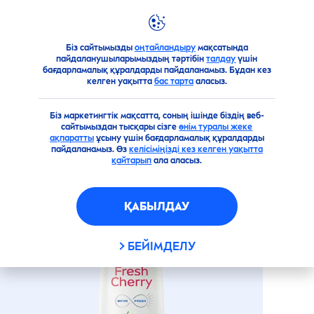
Біз сайтымызды
оңтайландыру
мақсатында
Өнімдерге шолу
Дене үшін
Әйелдерге арналған де
пайдаланушыларымыздың тәртібін
талдау
үшін
бағдарламалық құралдарды пайдаланамыз. Бұдан кез
FRESH
CHERRY
келген уақытта
бас тарта
аласыз.
АНТИПЕРСПИРАНТЫ
Біз маркетингтік мақсатта, соның ішінде біздің веб-
сайтымыздан тысқары сізге
өнім туралы жеке
ақпаратты
ұсыну үшін бағдарламалық құралдарды
пайдаланамыз. Өз
келісіміңізді кез келген уақытта
қайтарып
ала аласыз.
ҚАБЫЛДАУ
БЕЙІМДЕЛУ