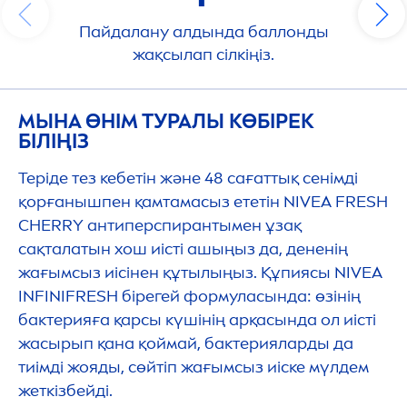
Пайдалану алдында баллонды
жақсылап сілкіңіз.
МЫНА ӨНІМ ТУРАЛЫ КӨБІРЕК
БІЛІҢІЗ
Теріде тез кебетін және 48 сағаттық сенімді
қорғанышпен қамтамасыз ететін
NIVEA
FRESH
CHERRY антиперспирантымен ұзақ
сақталатын хош иісті ашыңыз да, дененің
жағымсыз иісінен құтылыңыз. Құпиясы
NIVEA
INFINI
FRESH
бірегей формуласында: өзінің
бактерияға қарсы күшінің арқасында ол иісті
жасырып қана қоймай, бактерияларды да
тиімді жояды, сөйтіп жағымсыз иіске мүлдем
жеткізбейді.