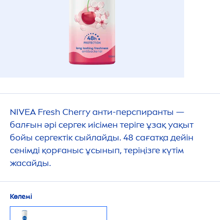
NIVEA
Fresh
Cherry анти-перспиранты —
балғын әрі сергек иісімен теріге ұзақ уақыт
бойы сергектік сыйлайды. 48 сағатқа дейін
сенімді қорғаныс ұсынып, теріңізге күтім
жасайды.
Көлемі