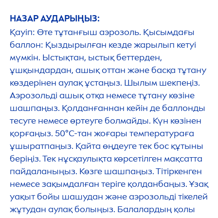
НАЗАР АУДАРЫҢЫЗ:
Қауіп: Өте тұтанғыш аэрозоль. Қысымдағы
баллон: Қыздырылған кезде жарылып кетуі
мүмкін. Ыстықтан, ыстық беттерден,
ұшқындардан, ашық оттан және басқа тұтану
көздерінен аулақ ұстаңыз. Шылым шекпеңіз.
Аэрозольді ашық отқа немесе тұтану көзіне
шашпаңыз. Қолданғаннан кейін де баллонды
тесуге немесе өртеуге болмайды. Күн көзінен
қорғаңыз. 50°C-тан жоғары температураға
ұшыратпаңыз. Қайта өңдеуге тек бос құтыны
беріңіз. Тек нұсқаулықта көрсетілген мақсатта
пайдаланыңыз. Көзге шашпаңыз. Тітіркенген
немесе зақымдалған теріге қолданбаңыз. Ұзақ
уақыт бойы шашудан және аэрозольді тікелей
жұтудан аулақ болыңыз. Балалардың қолы