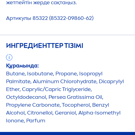
жетпейтін жерде сақтаңыз.
Артикулы 85322 (85322-09860-62)
ИНГРЕДИЕНТТЕР ТІЗІМІ
Құрамында:
Butane, Isobutane, Propane, Isopropyl
Palmitate, Aluminum Chloro
hydra
te, Dicaprylyl
Ether, Caprylic/Capric Triglyceride,
Octyldodecanol, Persea Gratissima Oil,
Propylene Carbonate, Tocopherol, Benzyl
Alcohol, Citronellol, Geraniol, Alpha-Isomethyl
Ionone, Parfum