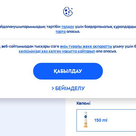
ЖАҢА ӨНІМДЕР
NIVEA
ӘЛЕМІ
н дезодоранттар
Антиперспирант-спрейлер
Fresh
Orange ан
айдаланушыларымыздың тәртібін
талдау
үшін бағдарламалық құралдарды 
тарта
аласыз.
RANGE АНТИПЕРС
ің веб-сайтымыздан тысқары сізге
өнім туралы жеке ақпаратты
ұсыну үшін 
келісіміңізді кез келген уақытта қайтарып
ала аласыз.
NIVEA
Fresh
Orange ан
ҚАБЫЛДАУ
иісімен теріні ұзақ уақ
сағатқа дейін сенімді
БЕЙІМДЕЛУ
Көлемі
150 ml