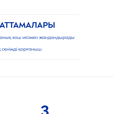
ИПАТТАМАЛАРЫ
 қанық хош иісімен жандандырады
қ сенімді қорғаныш
3