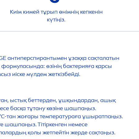
Киім кимей тұрып өнімнің кепкенін
күтіңіз.
E антиперспирантымен ұзаққа сақталатын
 формуласында: өзінің бактерияға қарсы
сыз иіске мүлдем жеткізбейді.
тан, ыстық беттерден, ұшқындардан, ашық
месе басқа тұтану көзіне шашпаңыз.
50°C-тан жоғары температураға ұшыратпаңыз.
ге шашпаңыз. Тітіркенген немесе
лалардың қолы жетпейтін жерде сақтаңыз.