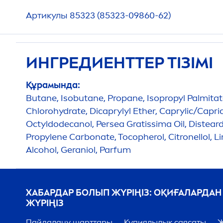
Артикулы 85323 (85323-09860-62)
ИНГРЕДИЕНТТЕР ТІЗІМІ
Құрамында:
Butane, Isobutane, Propane, Isopropyl Palmita
Chloro
hydra
te, Dicaprylyl Ether, Caprylic/Capric
Octyldodecanol, Persea Gratissima Oil, Distear
Propylene Carbonate, Tocopherol, Citronellol, 
Alcohol, Geraniol, Parfum
ХАБАРДАР БОЛЫП ЖҮРІҢІЗ: ОҚИҒАЛАРДАН
ЖҮРІҢІЗ
Пайдалану шарттары
Құпиялылық саясаты
Ж