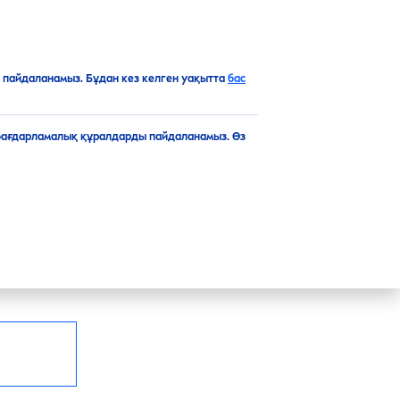
KK
типерспиранты
Топ
пайдаланамыз. Бұдан кез келген уақытта
бас
ПИРАНТЫ
бағдарламалық құралдарды пайдаланамыз. Өз
ти-перспиранты — таңғажайып балғын
ыт сергек күйде сақтайды. Теріні күтетін, 48
 қорғаныс ұсынады.