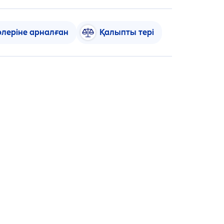
рлеріне арналған
Қалыпты тері