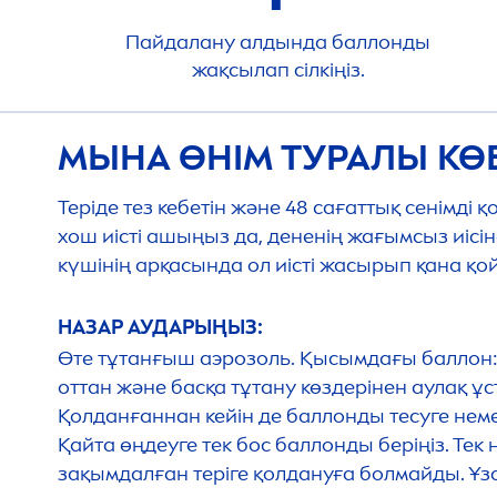
Пайдалану алдында баллонды
жақсылап сілкіңіз.
МЫНА ӨНІМ ТУРАЛЫ КӨБІ
Теріде тез кебетін және 48 сағаттық сенімді
хош иісті ашыңыз да, дененің жағымсыз иіс
күшінің арқасында ол иісті жасырып қана қой
НАЗАР АУДАРЫҢЫЗ:
Өте тұтанғыш аэрозоль. Қысымдағы баллон:
оттан және басқа тұтану көздерінен аулақ ұ
Қолданғаннан кейін де баллонды тесуге нем
Қайта өңдеуге тек бос баллонды беріңіз. Тек
зақымдалған теріге қолдануға болмайды. Ұз