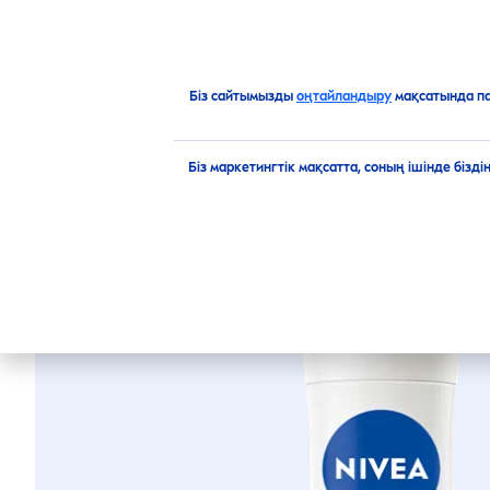
ӨНІМДЕР
ҰСЫНЫСТАР
Өнімдерге шолу
Дене үшін
Әйелдерге арналға
Біз сайтымызды
оңтайландыру
мақсатында п
FRESH
O
Біз маркетингтік мақсатта, соның ішінде бізд