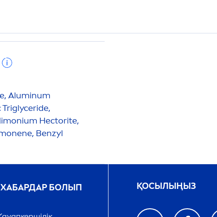
te, Aluminum
 Triglyceride,
dimonium Hectorite,
Limonene, Benzyl
ҚОСЫЛЫҢЫЗ
 ХАБАРДАР БОЛЫП
ауапкершілік