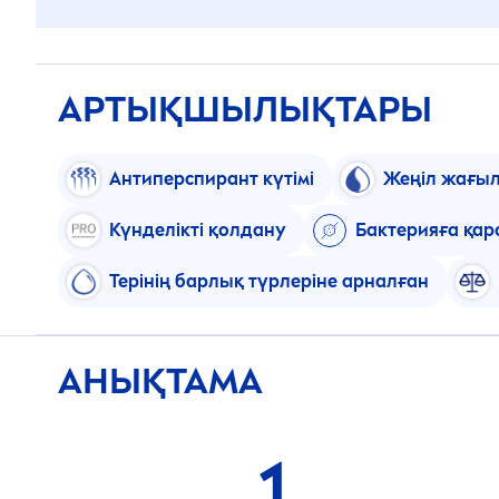
АРТЫҚШЫЛЫҚТАРЫ
Антиперспирант күтімі
Жеңіл жағы
Күнделікті қолдану
Бактерияға қар
Терінің барлық түрлеріне арналған
АНЫҚТАМА
1