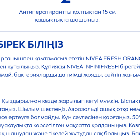
Антиперспирантты қолтықтан 15 см
қашықтықта шашыңыз.
РЕК БІЛІҢІЗ
 қорғанышпен қамтамасыз ететін
NIVEA
FRESH
ORANG
інен құтылыңыз. Құпиясы
NIVEA
INFINI
FRESH
бірегей
май, бактерияларды да тиімді жояды, сөйтіп жағым
 Қыздырылған кезде жарылып кетуі мүмкін. Ыстық
стаңыз. Шылым шекпеңіз. Аэрозольді ашық отқа не
есе өртеуге болмайды. Күн сәулесінен қорғаңыз. 
 нұсқаулықта көрсетілген мақсатта қолданыңыз. Көз
ақ шашудан және тікелей жұтудан сақ болыңыз. Ба