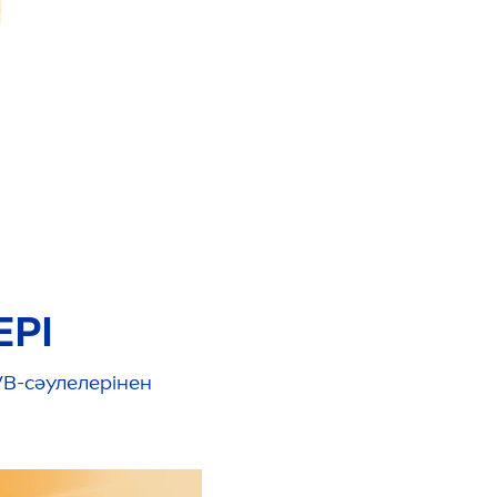
ЕРІ
VB-сәулелерінен