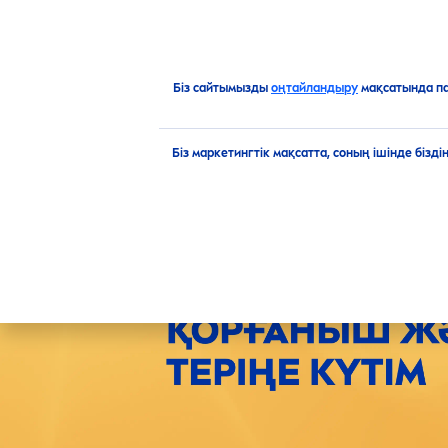
ӨНІМДЕР
ҰСЫНЫСТАР
Жаңа
NIVEA
SUN
: күннен қорғаныш және теріңе кү
Біз сайтымызды
оңтайландыру
мақсатында п
Біз маркетингтік мақсатта, соның ішінде бізд