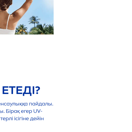
 ЕТЕДІ?
денсаулыққа пайдалы.
. Бірақ егер UV-
ерлі ісігіне дейін