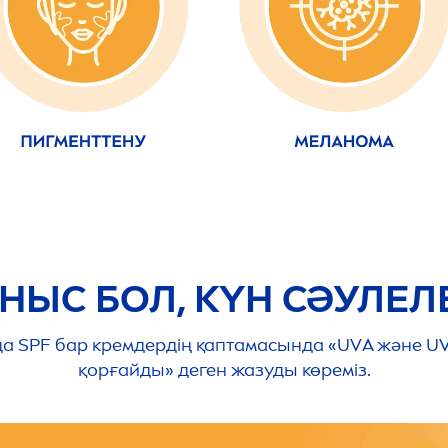
НЫС БОЛ, КҮН СӘУЛЕЛ
да SPF бар кремдердің қаптамасында «UVА және U
қорғайды» деген жазуды көреміз.