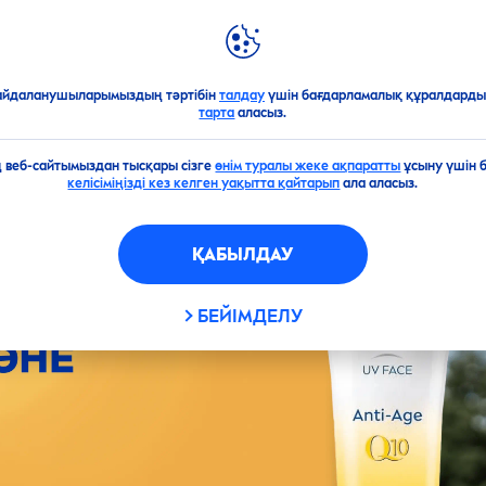
ЖАҢА ӨНІМДЕР
NIVEA
ӘЛЕМІ
тім
айдаланушыларымыздың тәртібін
талдау
үшін бағдарламалық құралдарды 
тарта
аласыз.
ің веб-сайтымыздан тысқары сізге
өнім туралы жеке ақпаратты
ұсыну үшін 
келісіміңізді кез келген уақытта қайтарып
ала аласыз.
ҚАБЫЛДАУ
БЕЙІМДЕЛУ