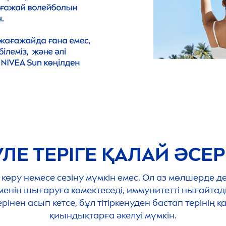
ЛЕ ТЕРІГЕ ҚАЛАЙ ӘСЕР
і көру немесе сезіну мүмкін емес. Ол аз мөлшерде 
енін шығаруға көмектеседі, иммунитетті нығайтады
нен асып кетсе, бұл тітіркенуден бастап терінің қат
қиындықтарға әкелуі мүмкін.