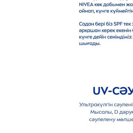
UV-СӘУ
Ультракүлгін сәулен
Мысалы, D дәрум
сәулелену мөлшері