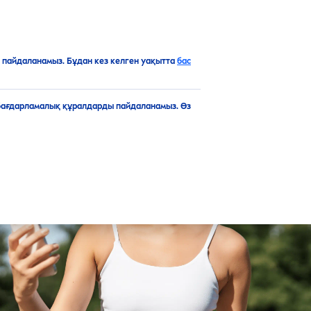
KK
пайдаланамыз. Бұдан кез келген уақытта
бас
бағдарламалық құралдарды пайдаланамыз. Өз